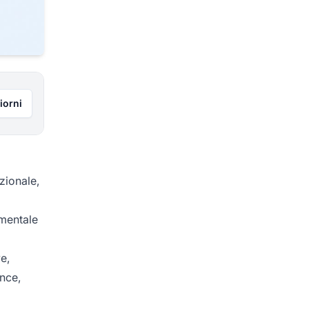
iorni
zionale,
amentale
e,
ance,