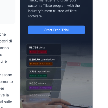
Track, manage, and grow your
custom affiliate program with the
industry's most trusted affiliate
software.
Start Free Trial
 che
otori di
stanno
le
ulle
possono
ntemente
per
ove la
i sulle