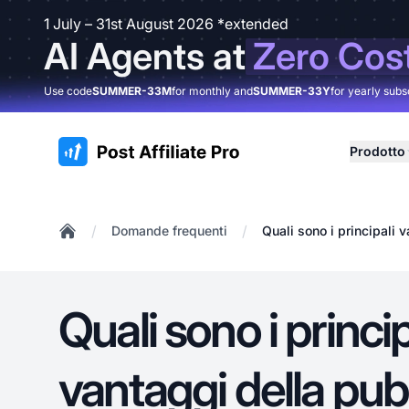
1 July – 31st August 2026 *extended
AI Agents at
Zero Cos
Use code
SUMMER-33M
for monthly and
SUMMER-33Y
for yearly subs
:site.title
Prodotto
/
/
Domande frequenti
Quali sono i principali 
Home
Quali sono i princip
vantaggi della pubb