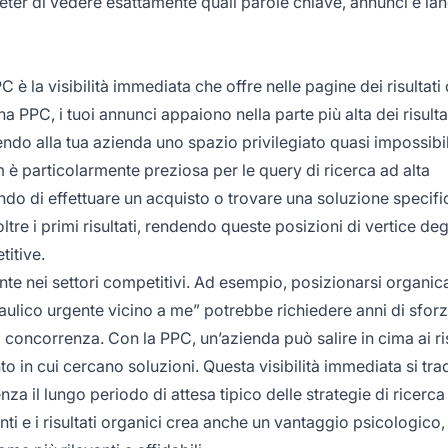
er di vedere esattamente quali parole chiave, annunci e la
è la visibilità immediata che offre nelle pagine dei risultati 
PPC, i tuoi annunci appaiono nella parte più alta dei risultat
ffrendo alla tua azienda uno spazio privilegiato quasi impossibi
è particolarmente preziosa per le query di ricerca ad alta
ndo di effettuare un acquisto o trovare una soluzione specific
tre i primi risultati, rendendo queste posizioni di vertice de
titive.
idente nei settori competitivi. Ad esempio, posizionarsi organi
aulico urgente vicino a me” potrebbe richiedere anni di sfor
i concorrenza. Con la PPC, un’azienda può salire in cima ai ris
to in cui cercano soluzioni. Questa visibilità immediata si tr
nza il lungo periodo di attesa tipico delle strategie di ricerca
nti e i risultati organici crea anche un vantaggio psicologico