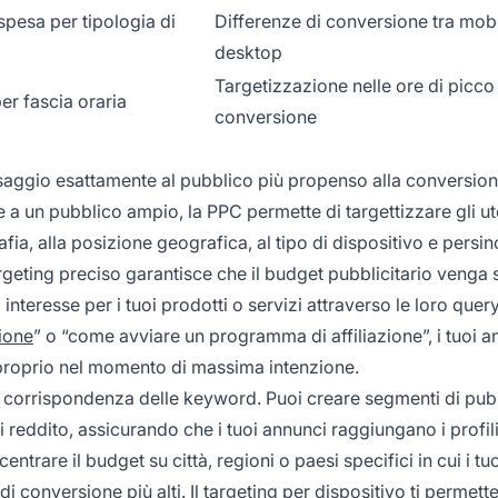
spesa per tipologia di
Differenze di conversione tra mobi
desktop
Targetizzazione nelle ore di picco
er fascia oraria
conversione
ssaggio esattamente al pubblico più propenso alla conversion
e a un pubblico ampio, la PPC permette di targettizzare gli ute
a, alla posizione geografica, al tipo di dispositivo e persino
argeting preciso garantisce che il budget pubblicitario venga
teresse per i tuoi prodotti o servizi attraverso le loro query
zione
” o “come avviare un programma di affiliazione”, i tuoi a
 proprio nel momento di massima intenzione.
 corrispondenza delle keyword. Puoi creare segmenti di pubb
 reddito, assicurando che i tuoi annunci raggiungano i profili 
ntrare il budget su città, regioni o paesi specifici in cui i tu
di conversione più alti. Il targeting per dispositivo ti permette