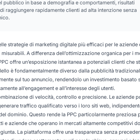
o del pubblico in base a demografia e comportamenti, risultati
tà di raggiungere rapidamente clienti ad alta intenzione senza
nico.
le strategie di marketing digitale più efficaci per le aziende
o misurabili. A differenza dell’ottimizzazione organica per i m
a PPC offre un’esposizione istantanea a potenziali clienti che 
odello è fondamentalmente diverso dalla pubblicità tradiziona
mente sul tuo annuncio, rendendolo un investimento basato s
amente all’engagement e all’interesse degli utenti.
ombinazione di velocità, controllo e precisione. Le aziende 
enerare traffico qualificato verso i loro siti web, indipende
 del dominio. Questo rende la PPC particolarmente preziosa 
otti e aziende che operano in mercati altamente competitivi d
ggiunta. La piattaforma offre una trasparenza senza precedent