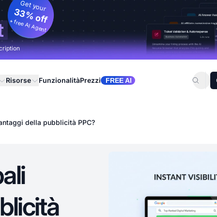
Get your
33% off
+ free AI Agent
t
cription
Risorse
Funzionalità
Prezzi
FREE AI
vantaggi della pubblicità PPC?
ali
licità