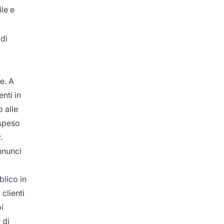
le e
 di
e. A
nti in
 alle
 speso
.
nnunci
lico in
clienti
oi
 di