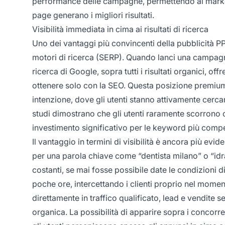
performance delle campagne, permettendo ai market
page generano i migliori risultati.
Visibilità immediata in cima ai risultati di ricerca
Uno dei vantaggi più convincenti della pubblicità PPC 
motori di ricerca (SERP). Quando lanci una campagna 
ricerca di Google, sopra tutti i risultati organici, o
ottenere solo con la SEO. Questa posizione premium 
intenzione, dove gli utenti stanno attivamente cerca
studi dimostrano che gli utenti raramente scorrono ol
investimento significativo per le keyword più compe
Il vantaggio in termini di visibilità è ancora più ev
per una parola chiave come “dentista milano” o “idr
costanti, se mai fosse possibile date le condizioni d
poche ore, intercettando i clienti proprio nel momen
direttamente in traffico qualificato, lead e vendite se
organica. La possibilità di apparire sopra i concorre