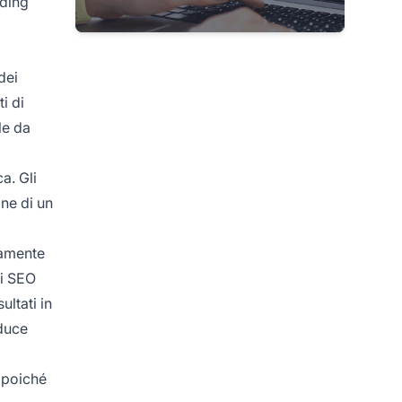
nding
dei
i di
le da
a. Gli
gne di un
camente
zi SEO
ultati in
aduce
, poiché