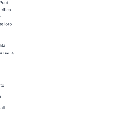
 Puoi
cifica
a.
te loro
ata
o reale,
ato
i
ali