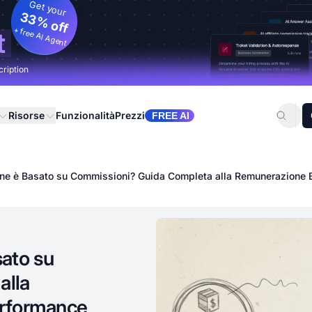
Get your
33% off
+ free AI Agent
t
cription
Risorse
Funzionalità
Prezzi
FREE AI
zione è Basato su Commissioni? Guida Completa alla Remunerazione 
sato su
alla
erformance