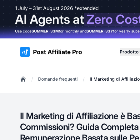
1 July – 31st August 2026 *extended
AI Agents at
Zero Cos
Use code
SUMMER-33M
for monthly and
SUMMER-33Y
for yearly subs
:site.title
Prodotto
/
/
Domande frequenti
Il Marketing di Affilia
Home
Il Marketing di Affiliazione è Ba
Commissioni? Guida Completa 
Remunerazione Basata sulle P