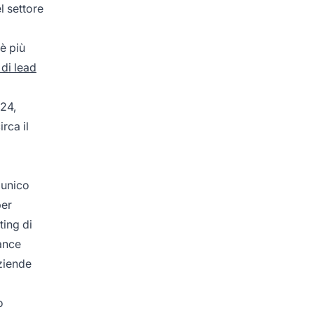
l settore
 è più
di lead
024,
rca il
 unico
per
ting di
ance
aziende
o