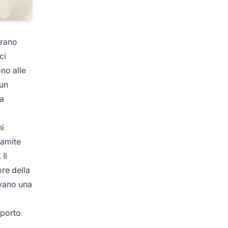
orano
ci
no alle
 un
la
ni
ramite
Il
ore della
evano una
mporto