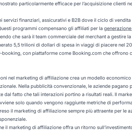
mostrato particolarmente efficace per l’acquisizione clienti ne
ervizi finanziari, assicurativi e B2B dove il ciclo di vendita
 Questi programmi compensano gli affiliati per la
generazione 
cendo che sarà il team commerciale del merchant a gestire la
rato 5,5 trilioni di dollari di spesa in viaggi di piacere nel 2
r-booking, con piattaforme come Booking.com che offrono ci
ioni nel marketing di affiliazione crea un modello economico
dizionale. Nella pubblicità convenzionale, le aziende pagano 
l fatto che tali interazioni portino a risultati reali. Il marke
avviene solo quando vengono raggiunte metriche di perform
so il marketing di affiliazione sempre più attraente per le 
esponenziale.
 il marketing di affiliazione offra un ritorno sull’investiment