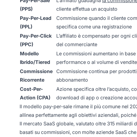
Pay-Per-Sale
L’affiliato guadagna
la commission
(PPS)
cliente effettua un acquisto
Pay-Per-Lead
Commissione quando il cliente com
(PPL)
specifica come una registrazione
Pay-Per-Click
L’affiliato è compensato per ogni clic
(PPC)
del commerciante
Modello
Le commissioni aumentano in base a
Ibrido/Tiered
performance o al volume di vendite
Commissione
Commissione continua per prodotti/
Ricorrente
abbonamento
Cost-Per-
Azione specifica oltre l’acquisto, 
Action (CPA)
download di app o creazione acco
Il modello pay-per-sale rimane il più comune nel 2
allinea perfettamente agli obiettivi aziendali, poi
Il mercato SaaS globale, valutato oltre 315 miliardi d
basati su commissioni, con molte aziende SaaS che 