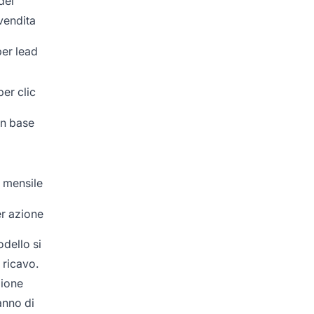
del
vendita
er lead
er clic
in base
e mensile
r azione
dello si
 ricavo.
zione
anno di