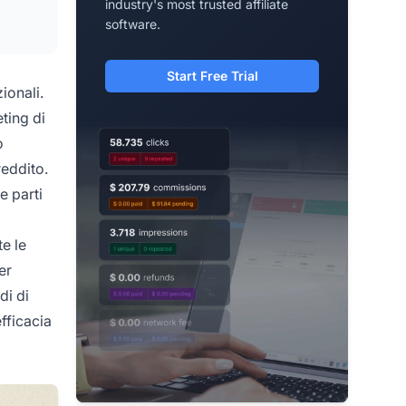
industry's most trusted affiliate
software.
Start Free Trial
ionali.
ting di
o
reddito.
e parti
e le
er
di di
fficacia