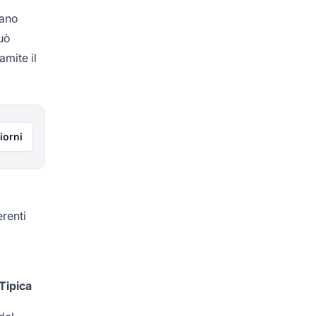
zano
può
amite il
iorni
erenti
 Tipica