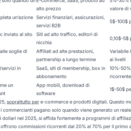
e
solo quando un
E-commerce, SaaS, prodotti ad
5%-30% 
alto prezzo
valore di 
pleta un’azione
Servizi finanziari, assicurazioni,
5$-100$ p
servizi B2B
 inviato al sito
Siti ad alto traffico, editori di
0,10$-5$ p
nicchia
lle soglie di
Affiliati ad alte prestazioni,
Variabile 
partnership a lungo termine
ai livelli
servizi in
SaaS, siti di membership, box in
10%-50%
abbonamento
ricorrent
come un
App mobili, download di
1$-50$ pe
unt
software
025,
soprattutto per
e-commerce e prodotti digitali. Questo mo
ché i commercianti pagano solo quando viene generato un reale
i dollari nel 2025, si affida fortemente a programmi di affilia
offrono commissioni ricorrenti dal 20% al 70% per il primo 