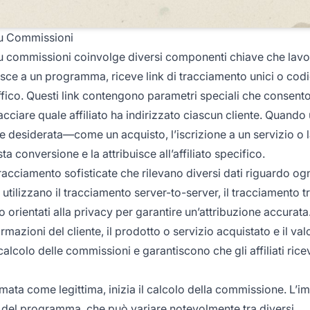
su Commissioni
su commissioni coinvolge diversi componenti chiave che lav
isce a un programma, riceve link di tracciamento unici o codi
ffico. Questi link contengono parametri speciali che consento
tracciare quale affiliato ha indirizzato ciascun cliente. Quando
one desiderata—come un acquisto, l’iscrizione a un servizio o 
conversione e la attribuisce all’affiliato specifico.
tracciamento sofisticate che rilevano diversi dati riguardo og
utilizzano il tracciamento server-to-server, il tracciamento t
rientati alla privacy per garantire un’attribuzione accurata. 
ormazioni del cliente, il prodotto o servizio acquistato e il val
 calcolo delle commissioni e garantiscono che gli affiliati ric
mata come legittima, inizia il calcolo della commissione. L’i
a del programma, che può variare notevolmente tra diversi