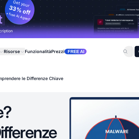
Get your
33% off
+ free AI Agent
t
cription
Risorse
Funzionalità
Prezzi
FREE AI
rendere le Differenze Chiave
e?
ifferenze