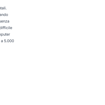
ali.
uando
 senza
ifficile
mputer
i a 5.000