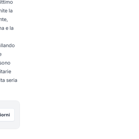
ittimo
ite la
nte,
a e la
allando
e
ssono
itarie
ta seria
iorni