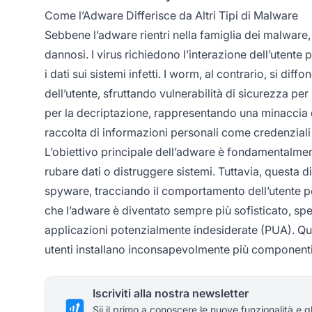
Come l’Adware Differisce da Altri Tipi di Malware
Sebbene l’adware rientri nella famiglia dei malware,
dannosi. I virus richiedono l’interazione dell’utent
i dati sui sistemi infetti. I worm, al contrario, si d
dell’utente, sfruttando vulnerabilità di sicurezza pe
per la decriptazione, rappresentando una minaccia d
raccolta di informazioni personali come credenziali di
L’obiettivo principale dell’adware è fondamentalmen
rubare dati o distruggere sistemi. Tuttavia, questa d
spyware, tracciando il comportamento dell’utente pe
che l’adware è diventato sempre più sofisticato, sp
applicazioni potenzialmente indesiderate (PUA). Qu
utenti installano inconsapevolmente più componenti
Iscriviti alla nostra newsletter
Sii il primo a conoscere le nuove funzionalità e g