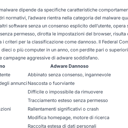
malware dipende da specifiche caratteristiche comportament
dri normativi, l’adware rientra nella categoria del malware q
 altri software senza un consenso esplicito dell’utente, opera
enza permesso, dirotta le impostazioni del browser, risulta d
i criteri per la classificazione come dannoso. Il Federal Co
ieci o più computer in un anno, con perdite pari o superior
lte campagne aggressive di adware soddisfano.
imo
Adware Dannoso
tente
Abbinato senza consenso, ingannevole
degli annunci
Nascosta o fuorviante
Difficile o impossibile da rimuovere
Tracciamento esteso senza permesso
azioni
Rallentamenti significativi o crash
Modifica homepage, motore di ricerca
Raccolta estesa di dati personali