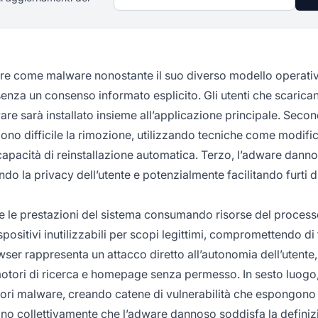
dware come malware nonostante il suo diverso modello operati
senza un consenso informato esplicito. Gli utenti che scarica
e sarà installato insieme all’applicazione principale. Secon
no difficile la rimozione, utilizzando tecniche come modific
e capacità di reinstallazione automatica. Terzo, l’adware dann
do la privacy dell’utente e potenzialmente facilitando furti d
te le prestazioni del sistema consumando risorse del process
itivi inutilizzabili per scopi legittimi, compromettendo di f
owser rappresenta un attacco diretto all’autonomia dell’utente,
 motori di ricerca e homepage senza permesso. In sesto luogo
ori malware, creando catene di vulnerabilità che espongono 
ano collettivamente che l’adware dannoso soddisfa la definiz