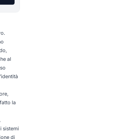
vo.
no
do,
he al
oso
’identità
ore,
atto la
,
i sistemi
ione di