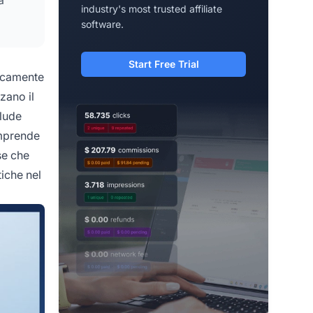
industry's most trusted affiliate
software.
Start Free Trial
nicamente
zano il
clude
omprende
se che
iche nel