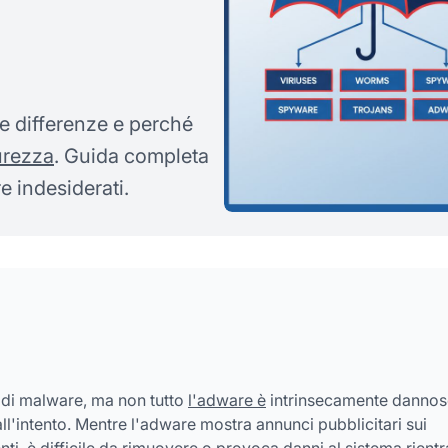
le differenze e perché
urezza
. Guida completa
e indesiderati.
 di malware, ma non tutto
l'adware è
intrinsecamente dannos
l'intento. Mentre l'adware mostra annunci pubblicitari sui
nti, è difficile da rimuovere o provoca danni al sistema rientr