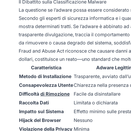
Il Dibattito sulla Classificazione Malware
La questione se l’adware possa essere considerato 
Secondo gli esperti di sicurezza informatica e i qua
mostra determinati tratti. Se l’adware è abbinato ad
trasparente divulgazione, traccia il comportamento s
da rimuovere o causa degrado del sistema, soddisfa 
Fraud and Abuse Act riconosce che causare danni a d
dollari, costituisce un reato—uno standard che mo
Caratteristica
Adware Legitt
Metodo di Installazione
Trasparente, avviato dall’u
Consapevolezza Utente
Chiarezza nella presenza 
Difficoltà
di Rimozione
Facile da disinstallare
Raccolta Dati
Limitata o dichiarata
Impatto sul Sistema
Effetto minimo sulle prest
Hijack del Browser
Nessuno
Violazione della Privacy
Minima