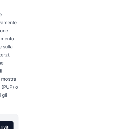
e
ivamente
ione
gamento
 sulla
erzi.
he
di
5 mostra
i (PUP) o
 gli
riviti