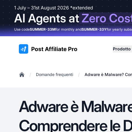
1 July – 31st August 2026 *extended
AI Agents at
Zero Cos
Use code
SUMMER-33M
for monthly and
SUMMER-33Y
for yearly subs
:site.title
Prodotto
/
/
Domande frequenti
Adware è Malware? Comp
Home
Adware è Malwar
Comprendere le D