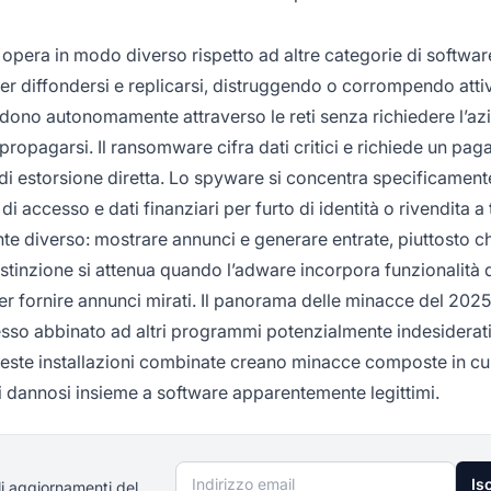
 opera in modo diverso rispetto ad altre categorie di softwar
e per diffondersi e replicarsi, distruggendo o corrompendo att
iffondono autonomamente attraverso le reti senza richiedere l’az
r propagarsi. Il ransomware cifra dati critici e richiede un pa
i estorsione diretta. Lo spyware si concentra specificamente
 accesso e dati finanziari per furto di identità o rivendita a t
te diverso: mostrare annunci e generare entrate, piuttosto c
istinzione si attenua quando l’adware incorpora funzionalità 
r fornire annunci mirati. Il panorama delle minacce del 202
esso abbinato ad altri programmi potenzialmente indesiderat
este installazioni combinate creano minacce composte in cui
 dannosi insieme a software apparentemente legittimi.
Indirizzo email
Isc
li aggiornamenti del