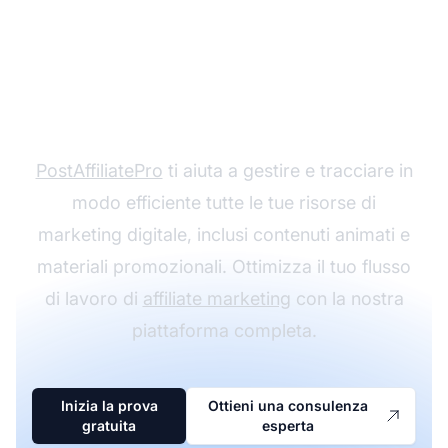
Ottimizza la gestione
delle tue risorse digitali
PostAffiliatePro
ti aiuta a gestire e tracciare in
modo efficiente tutte le tue risorse di
marketing digitale, inclusi contenuti animati e
materiali promozionali. Ottimizza il tuo flusso
di lavoro di
affiliate marketing
con la nostra
piattaforma completa.
Inizia la prova
Ottieni una consulenza
gratuita
esperta