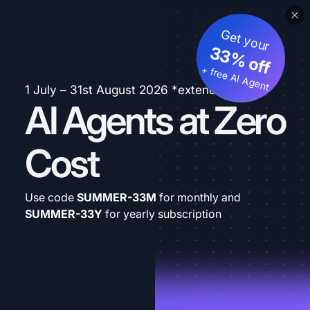
Get your
33% off
+ free AI Agent
1 July – 31st August 2026 *extended
AI Agents at Zero
Cost
Use code
SUMMER-33M
for monthly and
SUMMER-33Y
for yearly subscription