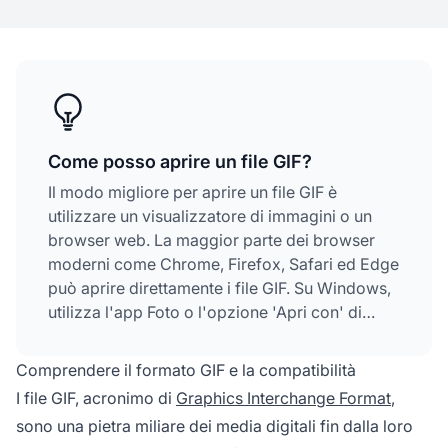
Come posso aprire un file GIF?
Il modo migliore per aprire un file GIF è
utilizzare un visualizzatore di immagini o un
browser web. La maggior parte dei browser
moderni come Chrome, Firefox, Safari ed Edge
può aprire direttamente i file GIF. Su Windows,
utilizza l'app Foto o l'opzione 'Apri con' di
Esplora file. Su Mac, usa Quick Look premendo
la barra spaziatrice. Molti programmi possono
Comprendere il formato GIF e la compatibilità
aprire i GIF, ma alcuni mostrano solo il primo
I file GIF, acronimo di
Graphics Interchange Format
,
fotogramma se non supportano l'animazione.
sono una pietra miliare dei media digitali fin dalla loro