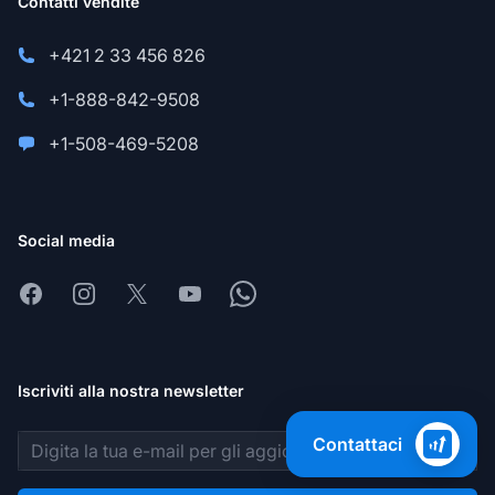
Contatti vendite
+421 2 33 456 826
+1-888-842-9508
+1-508-469-5208
Social media
Facebook
Instagram
X
Youtube
Whatsapp
Iscriviti alla nostra newsletter
Indirizzo email
Contattaci