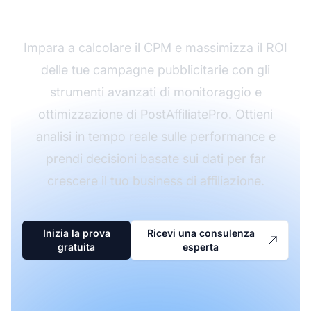
PostAffiliatePro
Impara a calcolare il CPM e massimizza il ROI
delle tue campagne pubblicitarie con gli
strumenti avanzati di monitoraggio e
ottimizzazione di PostAffiliatePro. Ottieni
analisi in tempo reale sulle performance e
prendi decisioni basate sui dati per far
crescere il tuo business di affiliazione.
Inizia la prova
Ricevi una consulenza
gratuita
esperta