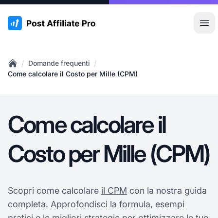
:site.title
Apr
/
/
Domande frequenti
Home
Come calcolare il Costo per Mille (CPM)
Come calcolare il
Costo per Mille (CPM)
Scopri come calcolare
il CPM
con la nostra guida
completa. Approfondisci la formula, esempi
pratici e le migliori strategie per ottimizzare le tue