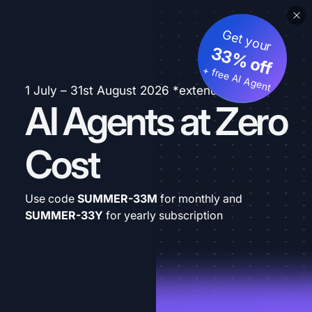
Get your
33% off
+ free AI Agent
1 July – 31st August 2026 *extended
AI Agents at Zero
Cost
Use code
SUMMER-33M
for monthly and
SUMMER-33Y
for yearly subscription