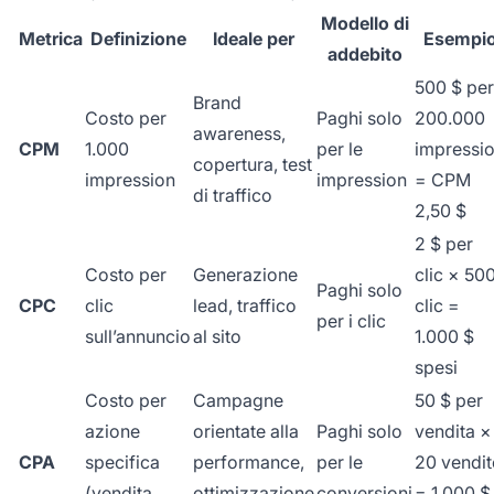
Modello di
Metrica
Definizione
Ideale per
Esempi
addebito
500 $ per
Brand
Costo per
Paghi solo
200.000
awareness,
CPM
1.000
per le
impressi
copertura, test
impression
impression
= CPM
di traffico
2,50 $
2 $ per
Costo per
Generazione
clic × 50
Paghi solo
CPC
clic
lead, traffico
clic =
per i clic
sull’annuncio
al sito
1.000 $
spesi
Costo per
Campagne
50 $ per
azione
orientate alla
Paghi solo
vendita ×
CPA
specifica
performance,
per le
20 vendit
(vendita,
ottimizzazione
conversioni
= 1.000 $