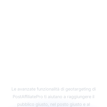
Massimizza le Tue
Campagne di
Affiliazione con il
Targeting Basato sulla
Posizione
Le avanzate funzionalità di geotargeting di
PostAffiliatePro ti aiutano a raggiungere il
pubblico giusto, nel posto giusto e al