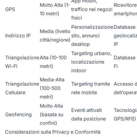
App mobili,
Molto Alta (1-
Ricevitor
GPS
traffico nei negozi
10 metri)
smartpho
fisici
Personalizzazione
Database 
Media (livello
Indirizzo IP
sito, annunci
geolocali
città/regione)
desktop
IP
Targeting urbano,
Triangolazione
Alta (10-100
Database 
localizzazione
Wi-Fi
metri)
Fi
indoor
Media-Alta
Triangolazione
Targeting tramite
Accesso d
(100-500
Cellulare
rete mobile
dell’opera
metri)
Molto Alta
Eventi attivati
Tecnologi
Geofencing
(basata su
dalla posizione
GPS/RFID
confini)
Considerazioni sulla Privacy e Conformità