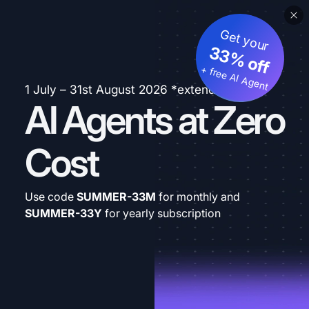
Get your
33% off
+ free AI Agent
1 July – 31st August 2026 *extended
AI Agents at Zero
Cost
Use code
SUMMER-33M
for monthly and
SUMMER-33Y
for yearly subscription