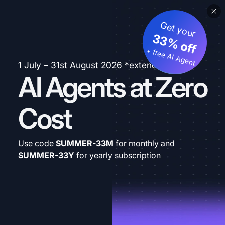
Get your
33% off
+ free AI Agent
1 July – 31st August 2026 *extended
AI Agents at Zero
Cost
Use code
SUMMER-33M
for monthly and
SUMMER-33Y
for yearly subscription