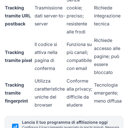
Tracking
Trasmissione
cookie;
Richiede
tramite URL
dati server-to-
preciso;
integrazione
postback
server
resistente
tecnica
alle frodi
Richiede
Il codice si
Funziona su
accesso alle
Tracking
attiva nella
più canali;
pagine; può
tramite pixel
pagina di
compatibile
essere
conferma
con email
bloccato
Utilizza
Conforme
Tracking
Tecnologia
caratteristiche
alla privacy;
tramite
emergente;
uniche del
difficile da
fingerprint
meno diffusa
browser
eludere
Lancia il tuo programma di affiliazione oggi
Configura il tracciamento avanzato in pochi minuti. Nessuna