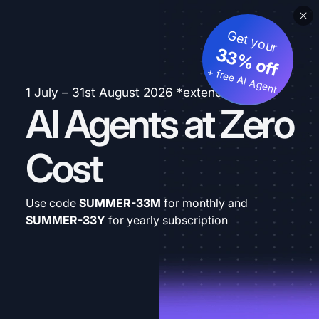
Get your
33% off
+ free AI Agent
1 July – 31st August 2026 *extended
AI Agents at Zero
Cost
Use code
SUMMER-33M
for monthly and
SUMMER-33Y
for yearly subscription