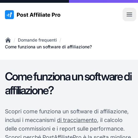
:site.title
Apr
/
/
Domande frequenti
Home
Come funziona un software di affiliazione?
Come funziona un software di
affiliazione?
Scopri come funziona un software di affiliazione,
inclusi i meccanismi
di tracciamento
, il calcolo
delle commissioni e i report sulle performance.
Scopri perché PostAffiliatePro è la scelta migliore