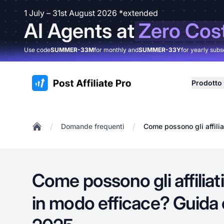
1 July – 31st August 2026 *extended
AI Agents at
Zero Cos
Use code
SUMMER-33M
for monthly and
SUMMER-33Y
for yearly subs
:site.title
Prodotto
/
/
Domande frequenti
Come possono gli affili
Home
Come possono gli affiliati
in modo efficace? Guida