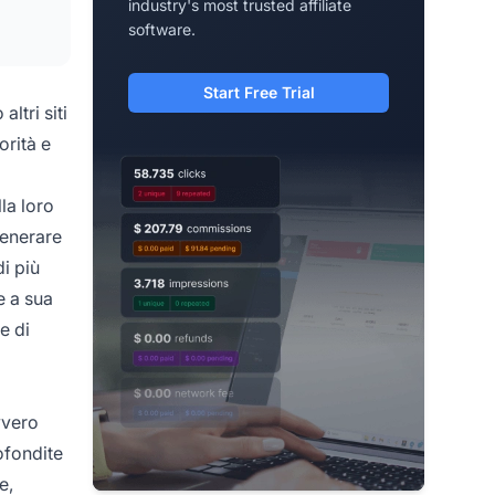
industry's most trusted affiliate
software.
Start Free Trial
ltri siti
orità e
la loro
generare
i più
e a sua
e di
avvero
ofondite
e,