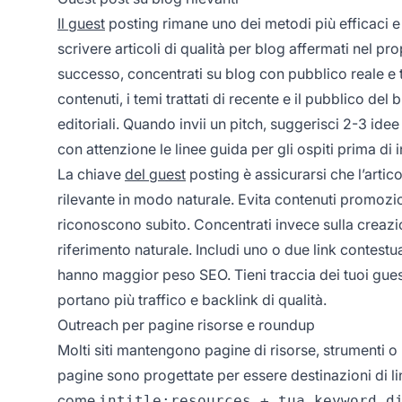
Il guest
posting rimane uno dei metodi più efficaci e “w
scrivere articoli di qualità per blog affermati nel p
successo, concentrati su blog con pubblico reale e tr
contenuti, i temi trattati di recente e il pubblico del
editoriali. Quando invii un pitch, suggerisci 2-3 idee 
con attenzione le linee guida per gli ospiti prima di i
La chiave
del guest
posting è assicurarsi che l’articol
rilevante in modo naturale. Evita contenuti promozionali
riconoscono subito. Concentrati invece sulla creazio
riferimento naturale. Includi uno o due link contestua
hanno maggior peso SEO. Tieni traccia dei tuoi guest
portano più traffico e backlink di qualità.
Outreach per pagine risorse e roundup
Molti siti mantengono pagine di risorse, strumenti o 
pagine sono progettate per essere destinazioni di li
come
intitle:resources + tua keyword d