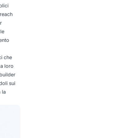
plici
treach
r
le
ento
ci che
la loro
 builder
oli sui
 la