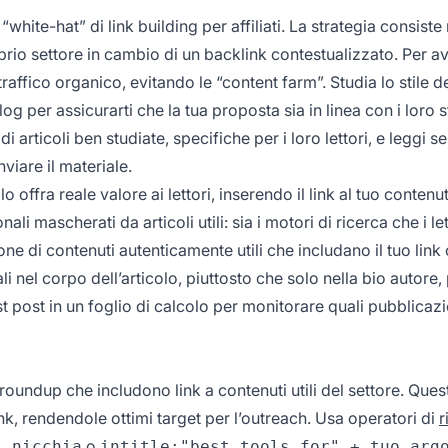
hite-hat” di link building per affiliati. La strategia consiste 
roprio settore in cambio di un backlink contestualizzato. Per a
affico organico, evitando le “content farm”. Studia lo stile d
 blog per assicurarti che la tua proposta sia in linea con i loro
di articoli ben studiate, specifiche per i loro lettori, e leggi 
nviare il materiale.
o offra reale valore ai lettori, inserendo il link al tuo contenu
 mascherati da articoli utili: sia i motori di ricerca che i lett
ne di contenuti autenticamente utili che includano il tuo lin
li nel corpo dell’articolo, piuttosto che solo nella bio autore,
 post in un foglio di calcolo per monitorare quali pubblicazi
roundup che includono link a contenuti utili del settore. Ques
nk, rendendole ottimi target per l’outreach. Usa operatori di
r
o
i nicchia
intitle:"best tools for" + tuo arg