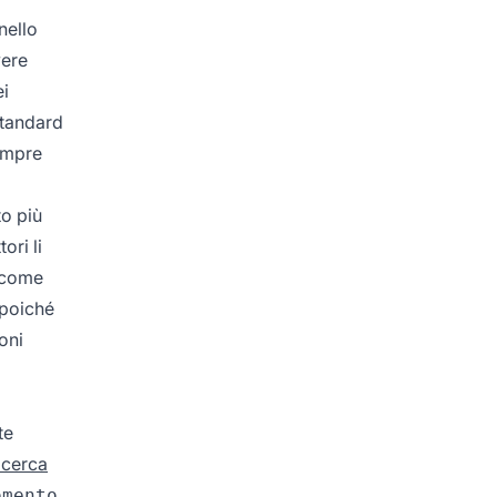
nello
vere
ei
 standard
sempre
to più
ori li
k come
 poiché
oni
te
icerca
omento