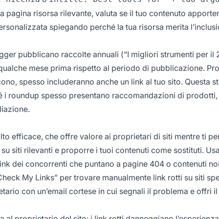
 pagina risorsa rilevante, valuta se il tuo contenuto apport
 personalizzata spiegando perché la tua risorsa merita l’inclus
gger pubblicano raccolte annuali (“I migliori strumenti per il 
 qualche mese prima rispetto al periodo di pubblicazione. Pro
cono, spesso includeranno anche un link al tuo sito. Questa st
ché i roundup spesso presentano raccomandazioni di prodotti,
liazione.
o efficace, che offre valore ai proprietari di siti mentre ti pe
 su siti rilevanti e proporre i tuoi contenuti come sostituti. Us
ink dei concorrenti che puntano a pagine 404 o contenuti no
eck My Links” per trovare manualmente link rotti su siti spec
etario con un’email cortese in cui segnali il problema e offri il
al proprietario del sito: i link rotti danneggiano l’esperienza