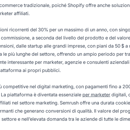
e-commerce tradizionale, poiché Shopify offre anche soluzio
keter affiliati.
ni ricorrenti del 30% per un massimo di un anno, con singo
 commissione, a seconda del livello del prodotto e del valore
nsioni, dalle startup alle grandi imprese, con piani da 50 $ a 
tra le più lunghe del settore, offrendo un ampio periodo per tr
ente interessante per marketer, agenzie e consulenti aziendali
attaforma ai propri pubblici.
ù competitive nel digital marketing, con pagamenti fino a 20
a. La piattaforma è diventata essenziale
per marketer
digitali,
ffiliati nel settore marketing. Semrush offre una durata cookie
formanti che generano conversioni di qualità. Il valore del p
settore e nell’elevata domanda tra le aziende di tutte le dim