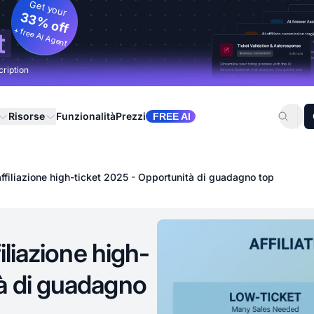
Get your
33% off
+ free AI Agent
t
cription
Risorse
Funzionalità
Prezzi
FREE AI
affiliazione high-ticket 2025 - Opportunità di guadagno top
iliazione high-
tà di guadagno