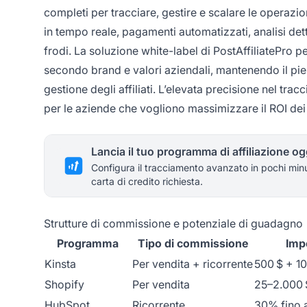
completi per tracciare, gestire e scalare le operazio
in tempo reale, pagamenti automatizzati, analisi det
frodi. La soluzione white-label di PostAffiliatePro p
secondo brand e valori aziendali, mantenendo il pie
gestione degli affiliati. L’elevata precisione nel tra
per le aziende che vogliono massimizzare il ROI dei 
Lancia il tuo programma di affiliazione og
Configura il tracciamento avanzato in pochi min
carta di credito richiesta.
Strutture di commissione e potenziale di guadagno
Programma
Tipo di commissione
Imp
Kinsta
Per vendita + ricorrente
500 $ + 1
Shopify
Per vendita
25–2.000 
HubSpot
Ricorrente
30% fino 