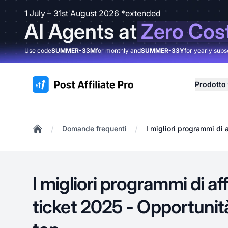
1 July – 31st August 2026 *extended
AI Agents at
Zero Cos
Use code
SUMMER-33M
for monthly and
SUMMER-33Y
for yearly subs
:site.title
Prodotto
/
/
Domande frequenti
I migliori programmi di 
Home
I migliori programmi di aff
ticket 2025 - Opportuni