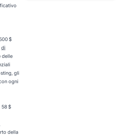
ficativo
 500 $
m
di
 delle
ziali
sting, gli
 con ogni
 58 $
l
rto della