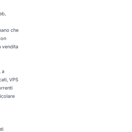
eb,
mano che
con
a vendita
, a
cati, VPS
orrenti
icolare
ti