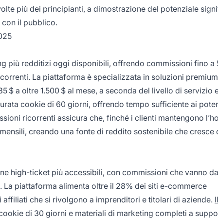
lte più dei principianti, a dimostrazione del potenziale signi
con il pubblico.
2025
ng più redditizi oggi disponibili, offrendo commissioni fino a
ricorrenti. La piattaforma è specializzata in soluzioni premiu
$ a oltre 1.500 $ al mese, a seconda del livello di servizio e
 durata cookie di 60 giorni, offrendo tempo sufficiente ai poten
ssioni ricorrenti assicura che, finché i clienti mantengono l’ho
e mensili, creando una fonte di reddito sostenibile che cresce
ne high-ticket più accessibili, con commissioni che vanno da
se. La piattaforma alimenta oltre il 28% dei siti e-commerce
affiliati che si rivolgono a imprenditori e titolari di aziende.
I
cookie di 30 giorni e materiali di marketing completi a suppo