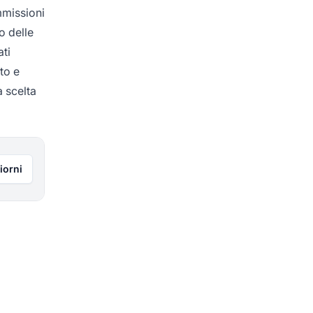
mmissioni
o delle
ati
to e
a scelta
iorni