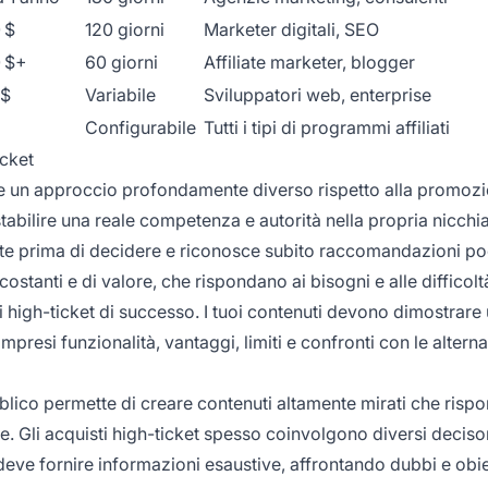
 $
120 giorni
Marketer digitali, SEO
 $+
60 giorni
Affiliate marketer, blogger
 $
Variabile
Sviluppatori web, enterprise
Configurabile
Tutti i tipi di programmi affiliati
icket
rve un approccio profondamente diverso rispetto alla promozi
tabilire una reale competenza e autorità nella propria nicchia
dite prima di decidere e riconosce subito raccomandazioni p
costanti e di valore, che rispondano ai bisogni e alle difficolt
i high-ticket di successo. I tuoi contenuti devono dimostrare
esi funzionalità, vantaggi, limiti e confronti con le alterna
blico permette di creare contenuti altamente mirati che ris
e. Gli acquisti high-ticket spesso coinvolgono diversi decisor
o deve fornire informazioni esaustive, affrontando dubbi e obie