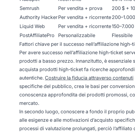
Semrush
Per vendita + prova
200 $ + 10
Authority Hacker
Per vendita + ricorrente
200–1.000
Liquid Web
Per vendita + ricorrente
150–7.000
PostAffiliatePro
Personalizzabile
Flessibile
Fattori chiave per il successo nell’affiliazione high-t
Per avere successo nell’affiliazione high-ticket se
prodotti a basso prezzo. Innanzitutto, è essenziale s
acquista prodotti high-ticket fa ricerche approfon
autentiche.
Costruire la fiducia attraverso contenuti
specifiche del pubblico, crea le basi per conversion
conoscenza approfondita dei prodotti promossi, compr
mercato.
In secondo luogo, conoscere a fondo il proprio pub
alle esigenze e alle motivazioni d’acquisto specifich
processi di valutazione prolungati, perciò l’affiliat