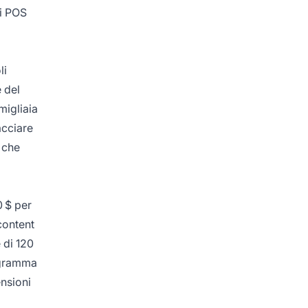
ni POS
li
 del
migliaia
acciare
 che
0 $ per
 content
 di 120
rogramma
ensioni