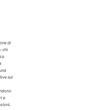
one di
: chi
oco
à
 una
tive sul
pondono
i e
zioni.