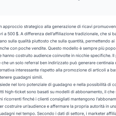
a un approccio strategico alla generazione di ricavi promuove
 a 500 $. A differenza dell’affiliazione tradizionale, che si b
no sulla qualità piuttosto che sulla quantità, permettendo ai
nche con poche vendite. Questo modello è sempre più popol
e hanno costruito audience coinvolte in nicchie specifiche. Il 
è che un solo referral ben indirizzato può generare centinaia 
ernativa interessante rispetto alla promozione di articoli a b
tenere guadagni simili.
isiede nel loro potenziale di guadagno e nella possibilità di c
otti high-ticket sono basati su modelli di abbonamento, il che 
i ricorrenti finché i clienti consigliati mantengono l’abbona
per costruire un’audience e affermare la propria autorità in un
adagni nel tempo. Secondo i dati di settore, i marketer affili