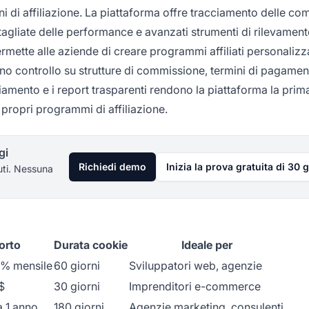
ni di affiliazione. La piattaforma offre tracciamento delle co
tagliate delle performance e avanzati strumenti di rilevament
ermette alle aziende di creare programmi affiliati personalizz
no controllo su strutture di commissione, termini di pagamen
cciamento e i report trasparenti rendono la piattaforma la prim
propri programmi di affiliazione.
gi
Richiedi demo
Inizia la prova gratuita di 30 g
uti. Nessuna
orto
Durata cookie
Ideale per
0% mensile
60 giorni
Sviluppatori web, agenzie
$
30 giorni
Imprenditori e-commerce
a 1 anno
180 giorni
Agenzie marketing, consulenti