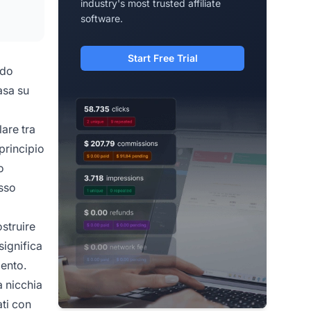
industry's most trusted affiliate
software.
Start Free Trial
ndo
asa su
are tra
principio
o
asso
ostruire
significa
mento.
a nicchia
ati con