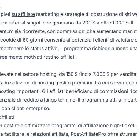
g
mpleti
su affiliate
marketing e strategie di costruzione di siti w
n referral singoli che generano da 200 $ a oltre 1.000 $. Il
tantum sia ricorrente, con commissioni che aumentano man 
 cookie di 60 giorni consente ai potenziali clienti di valutare 
r mantenere lo status attivo, il programma richiede almeno un
ealmente motivati restino affiliati.
ate nel settore hosting, da 150 $ fino a 7.000 $ per vendita
a in soluzioni di hosting gestito premium, tra cui server dedi
hosting importanti. Gli affiliati beneficiano di commissioni ric
enziale di reddito a lungo termine. Il programma attira in part
con clienti enterprise.
filiati
r gestire e ottimizzare programmi di affiliazione high-ticket.
a facilitare le
relazioni affiliate
, PostAffiliatePro offre strumen