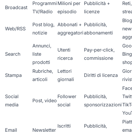
Programmi
Milioni per
Pubblicità +
Reti
Broadcast
TV/Radio
episodio
licenze
stre
Blog,
Post blog,
Abbonati +
Pubblicità,
Web/RSS
new
notizie
aggregatori
abbonamenti
aggr
Annunci,
Goo
Utenti
Pay-per-click,
Search
liste
Bing
ricerca
commissione
prodotti
sho
Rubriche,
Lettori
Gior
Stampa
Diritti di licenza
articoli
giornali
rivis
Fac
Social
Follower
Pubblicità,
Twit
Post, video
media
social
sponsorizzazioni
TikT
You
Piat
Iscritti
Pubblicità,
Email
Newsletter
emai