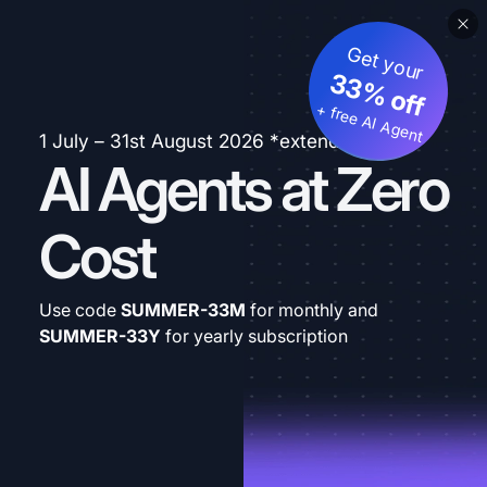
Get your
33% off
+ free AI Agent
1 July – 31st August 2026 *extended
AI Agents at Zero
Cost
Use code
SUMMER-33M
for monthly and
SUMMER-33Y
for yearly subscription