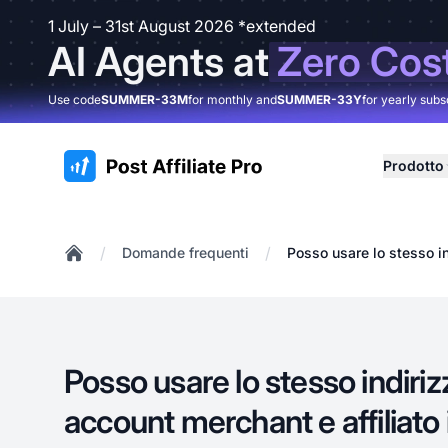
1 July – 31st August 2026 *extended
AI Agents at
Zero Cos
Use code
SUMMER-33M
for monthly and
SUMMER-33Y
for yearly subs
:site.title
Prodotto
/
/
Domande frequenti
Posso usare lo stesso in
Home
Posso usare lo stesso indiriz
account merchant e affiliato i