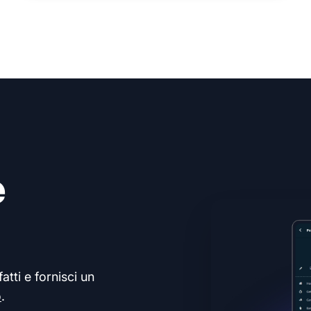
e
atti e fornisci un
o
.