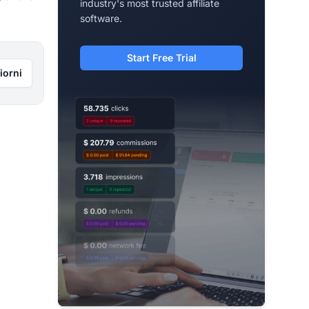
industry's most trusted affiliate
software.
Start Free Trial
iorni