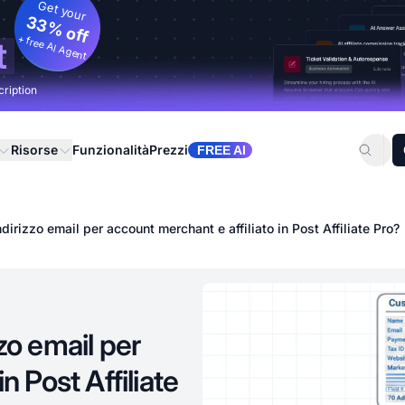
Get your
33% off
+ free AI Agent
t
cription
Risorse
Funzionalità
Prezzi
FREE AI
dirizzo email per account merchant e affiliato in Post Affiliate Pro?
zo email per
n Post Affiliate