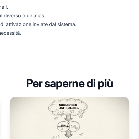
ail.
l diverso o un alias.
i attivazione inviate dal sistema.
ecessità.
Per saperne di più
Come esportare tutti gli indirizzi email degli affiliati in Po