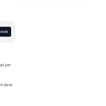
riviti
ali per
unt deve