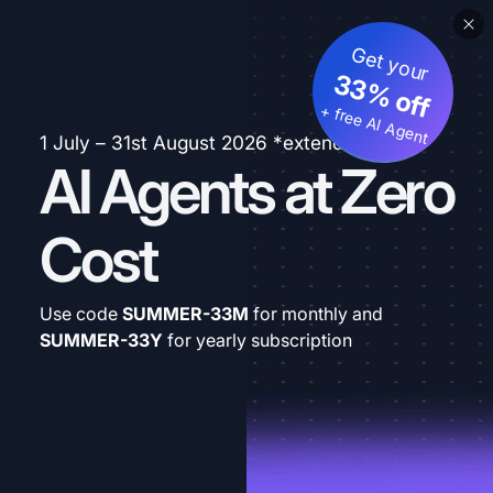
Get your
33% off
+ free AI Agent
1 July – 31st August 2026 *extended
AI Agents at Zero
Cost
Use code
SUMMER-33M
for monthly and
SUMMER-33Y
for yearly subscription