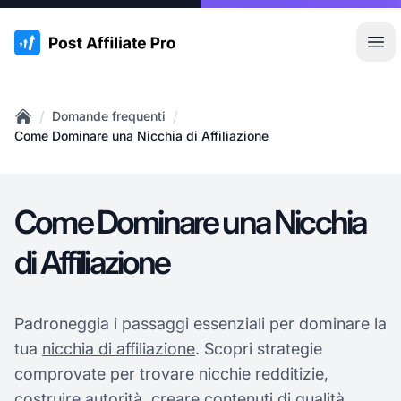
:site.title
Apr
/
/
Domande frequenti
Home
Come Dominare una Nicchia di Affiliazione
Come Dominare una Nicchia
di Affiliazione
Padroneggia i passaggi essenziali per dominare la
tua
nicchia di affiliazione
. Scopri strategie
comprovate per trovare nicchie redditizie,
costruire autorità, creare contenuti di qualità,