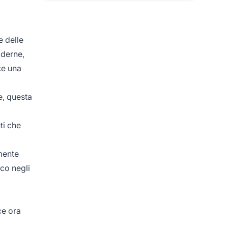
e delle
oderne,
ce una
e, questa
ti che
rmente
ico negli
ce ora