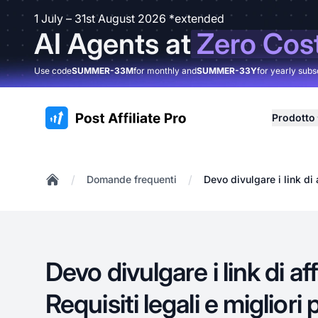
1 July – 31st August 2026 *extended
AI Agents at
Zero Cos
Use code
SUMMER-33M
for monthly and
SUMMER-33Y
for yearly subs
:site.title
Prodotto
/
/
Domande frequenti
Devo divulgare i link di 
Home
Devo divulgare i link di af
Requisiti legali e migliori