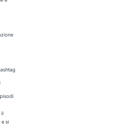
azione
’hashtag
l
pisodi
il
 e si