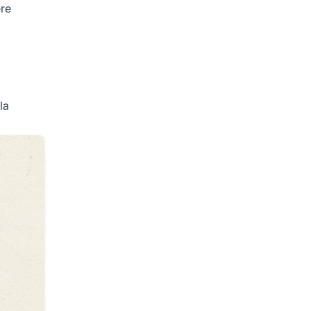
ere
la