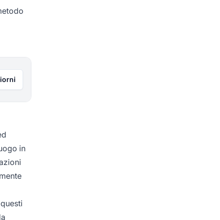
 metodo
i
iorni
ed
luogo in
azioni
amente
 questi
da