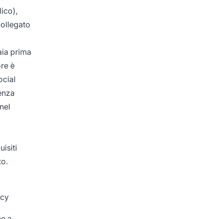
lico),
collegato
aia prima
ore è
ocial
senza
nel
isiti
to.
icy
ne a