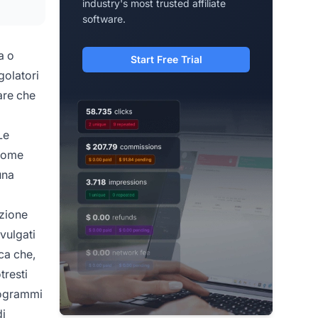
industry's most trusted affiliate
software.
a o
Start Free Trial
golatori
are che
Le
(come
una
ezione
vulgati
ca che,
tresti
rogrammi
di