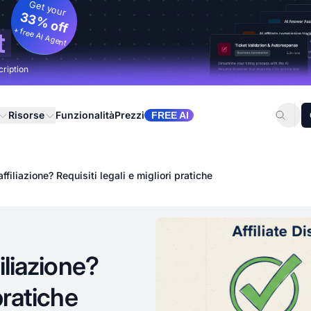
Get your
33% off
+ free AI Agent
t
cription
Risorse
Funzionalità
Prezzi
FREE AI
affiliazione? Requisiti legali e migliori pratiche
filiazione?
 pratiche