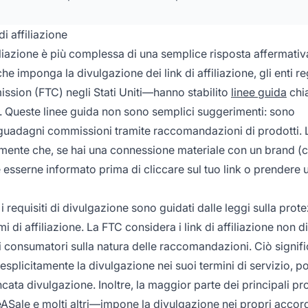
i affiliazione
iliazione è più complessa di una semplice risposta affermativ
 imponga la divulgazione dei link di affiliazione, gli enti re
ssion (FTC) negli Stati Uniti—hanno stabilito
linee guida
chi
ne. Queste linee guida non sono semplici suggerimenti: sono
 guadagni commissioni tramite raccomandazioni di prodotti. 
ente che, se hai una connessione materiale con un brand 
esserne informato prima di cliccare sul tuo link o prendere 
equisiti di divulgazione sono guidati dalle leggi sulla prot
di affiliazione. La FTC considera i link di affiliazione non di
i consumatori sulla natura delle raccomandazioni. Ciò signifi
esplicitamente la divulgazione nei suoi termini di servizio, po
ata divulgazione. Inoltre, la maggior parte dei principali p
ASale e molti altri—impone la divulgazione nei propri accor