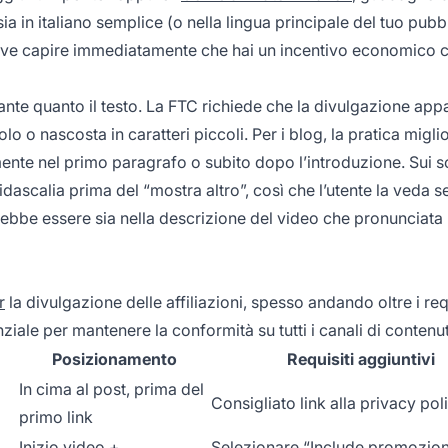
ia in italiano semplice (o nella lingua principale del tuo pubb
deve capire immediatamente che hai un incentivo economico 
ante quanto il testo. La FTC richiede che la divulgazione app
icolo o nascosta in caratteri piccoli. Per i blog, la pratica migli
almente nel primo paragrafo o subito dopo l’introduzione. Sui s
dascalia prima del “mostra altro”, così che l’utente la veda 
ebbe essere sia nella descrizione del video che pronunciata 
r
la divulgazione delle affiliazioni, spesso andando oltre i requ
ale per mantenere la conformità su tutti i canali di contenu
Posizionamento
Requisiti aggiuntivi
In cima al post, prima del
Consigliato link alla privacy pol
primo link
Inizio video +
Selezionare “Include promozio