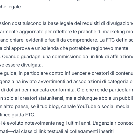
che legale.
n costituiscono la base legale dei requisiti di divulgazion
golarmente aggiornate per riflettere le pratiche di marketing m
iano chiare, evidenti e facili da comprendere. La FTC definis
tra chi approva e un’azienda che potrebbe ragionevolmente
ne. Quando guadagni una commissione da un link di affiliazion
e essere divulgata.
e guida, in particolare contro influencer e creatori di contenu
’agenzia ha inviato avvertimenti ad associazioni di categoria e
ia di dollari per mancata conformità. Ciò che rende particola
n solo ai creatori statunitensi, ma a chiunque abbia un pubbl
 un altro paese, se il tuo blog, canale YouTube o social media
 linee guida FTC.
si è evoluto notevolmente negli ultimi anni. L’agenzia riconos
mati—dai classici link testuali ai collegamenti inseriti