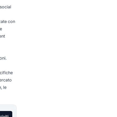
social
zate con
te
ent
oni.
cifiche
ercato
, le
riviti