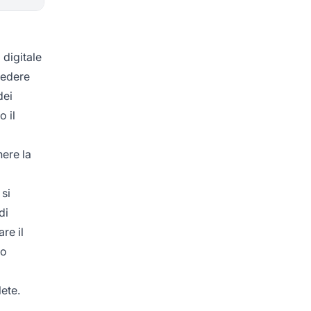
 digitale
vedere
dei
 il
ere la
 si
di
re il
no
ete.