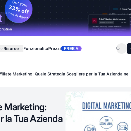
Get your
33% off
+ free AI Agent
t
cription
Risorse
Funzionalità
Prezzi
FREE AI
filiate Marketing: Quale Strategia Scegliere per la Tua Azienda ne
te Marketing:
r la Tua Azienda