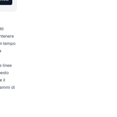
ti
antenere
 in tempo
a
e linee
uesto
 il
rammi di