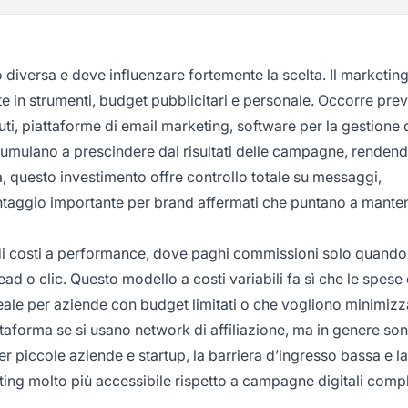
o diversa e deve influenzare fortemente la scelta. Il marketing
nte in strumenti, budget pubblicitari e personale. Occorre pre
ti, piattaforme di email marketing, software per la gestione 
umulano a prescindere dai risultati delle campagne, rendendo
a, questo investimento offre controllo totale su messaggi,
taggio importante per brand affermati che puntano a manten
a di costi a performance, dove paghi commissioni solo quando
d o clic. Questo modello a costi variabili fa sì che le spese 
eale per aziende
con budget limitati o che vogliono minimizza
attaforma se si usano network di affiliazione, ma in genere so
er piccole aziende e startup, la barriera d’ingresso bassa e la
ting molto più accessibile rispetto a campagne digitali compl