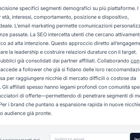
recisione specifici segmenti demografici su più piattaforme. I 
 età, interessi, comportamento, posizione e dispositivo,
 ideale. L’email marketing permette comunicazioni personaliz
nze passate. La SEO intercetta utenti che cercano attivamen
ffico ad alta intenzione. Questo approccio diretto all’engagem
re la leadership e costruire relazioni durature con il target.
ubblici già consolidati dai partner affiliati. Collaborando
con
si accede a follower che già si fidano delle loro raccomandazi
sa per raggiungere nicchie di mercato difficili o costose da
le. Gli affiliati spesso hanno legami profondi con comunità spe
cacciatori di offerte—permettendo di penetrare segmenti di m
Per i brand che puntano a espansione rapida in nuove nicchie
so audience già pronte.
Indirizzo email
Isc