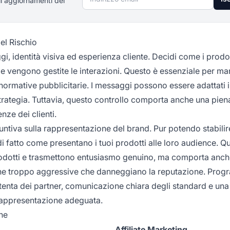
li aggiornamenti del
el Rischio
gi, identità visiva ed esperienza cliente. Decidi come i prodot
e vengono gestite le interazioni. Questo è essenziale per m
 normative pubblicitarie. I messaggi possono essere adattati
trategia. Tuttavia, questo controllo comporta anche una pien
nze dei clienti.
untiva sulla rappresentazione del brand. Pur potendo stabilir
 di fatto come presentano i tuoi prodotti alle loro audience. Q
dotti e trasmettono entusiasmo genuino, ma comporta anche
tiche troppo aggressive che danneggiano la reputazione. Prog
ttenta dei partner, comunicazione chiara degli standard e una
 rappresentazione adeguata.
ne
Affiliate Marketing