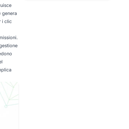
ruisce
) genera
i clic
missioni.
 gestione
vedono
el
mplica