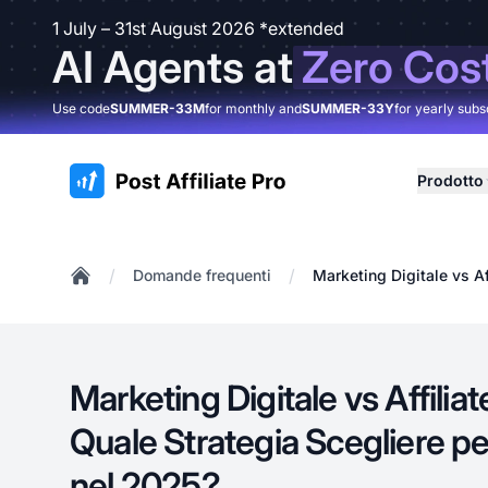
1 July – 31st August 2026 *extended
AI Agents at
Zero Cos
Use code
SUMMER-33M
for monthly and
SUMMER-33Y
for yearly subs
:site.title
Prodotto
/
/
Domande frequenti
Marketing Digitale vs Af
Home
Marketing Digitale vs Affilia
Quale Strategia Scegliere pe
nel 2025?