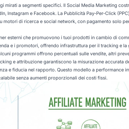
gi mirati a segmenti specifici. Il Social Media Marketing cost
In, Instagram e Facebook. La Pubblicità Pay-Per-Click (PPC
u motori di ricerca e social network, con pagamento solo per 
tner esterni che promuovono i tuoi prodotti in cambio di com
ienda e i promotori, offrendo infrastruttura per il tracking e la
alcuni programmi offrono percentuali sulle vendite, altri pre
racking e attribuzione garantiscono la misurazione accurata d
enza e fiducia nel rapporto. Questo modello a performance i
calabile senza aumenti proporzionali dei costi fissi.