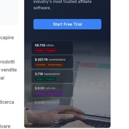
industry's most trusted affiliate
software.
Start Free Trial
 capire
rodotti
e vendite
dai
Ricerca
ivare