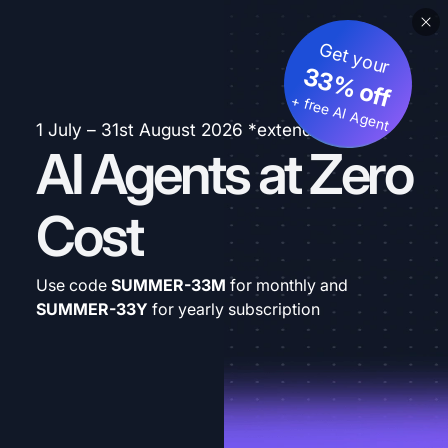
Get your
33% off
+ free AI Agent
1 July – 31st August 2026 *extended
AI Agents at Zero
Cost
Use code
SUMMER-33M
for monthly and
SUMMER-33Y
for yearly subscription