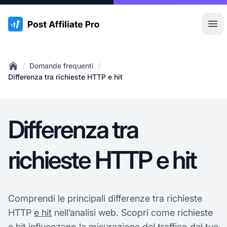
:site.title
Apr
/
/
Domande frequenti
Home
Differenza tra richieste HTTP e hit
Differenza tra
richieste HTTP e hit
Comprendi le principali differenze tra richieste
HTTP
e hit
nell’analisi web. Scopri come richieste
e hit influenzano la misurazione del traffico del tuo