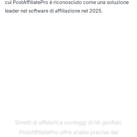
cui PostAffiliatePro è riconosciuto come una soluzione
leader nel software di affiliazione nel 2025.
Traccia accuratamente
il traffico affiliato con
PostAffiliatePro
Smetti di affidarti a conteggi di hit gonfiati.
PostAffiliatePro offre analisi precise del