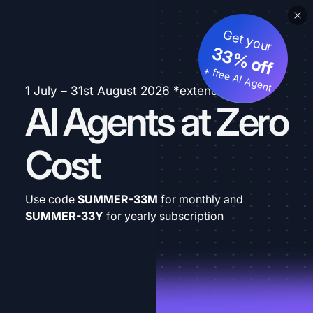
Get your
33% off
+ free AI Agent
1 July – 31st August 2026 *extended
AI Agents at Zero
Cost
Use code
SUMMER-33M
for monthly and
SUMMER-33Y
for yearly subscription