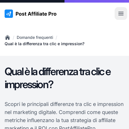
:site.title
Apr
/
/
Domande frequenti
Home
Qual è la differenza tra clic e impression?
Qual è la differenza tra clic e
impression?
Scopri le principali differenze tra clic e impression
nel marketing digitale. Comprendi come queste
metriche influenzano la tua strategia di affiliate
marketing e il ROI con
PostAffiliatePro
.