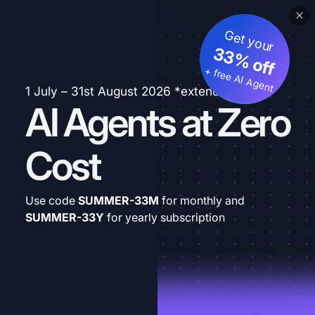
Get your
33% off
+ free AI Agent
1 July – 31st August 2026 *extended
AI Agents at Zero
Cost
Use code
SUMMER-33M
for monthly and
SUMMER-33Y
for yearly subscription