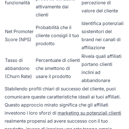
funzionalità
percezione di
attivamente dai
valore del cliente
clienti
Identifica potenziali
Probabilità che il
Net Promoter
sostenitori del
cliente consigli il tuo
Score (NPS)
brand nei canali di
prodotto
affiliazione
Rivela quali affiliati
Tasso di
Percentuale di clienti
portano clienti
abbandono
che smettono di
inclini ad
(Churn Rate)
usare il prodotto
abbandonare
Stabilendo profili chiari di successo del cliente, puoi
comunicare queste caratteristiche ideali ai tuoi affiliati.
Questo approccio mirato significa che gli affiliati
investono i loro sforzi di
marketing su potenziali clienti
realmente propensi ad avere successo con il tuo
prodotto, invece di lanciare una rete troppo ampia