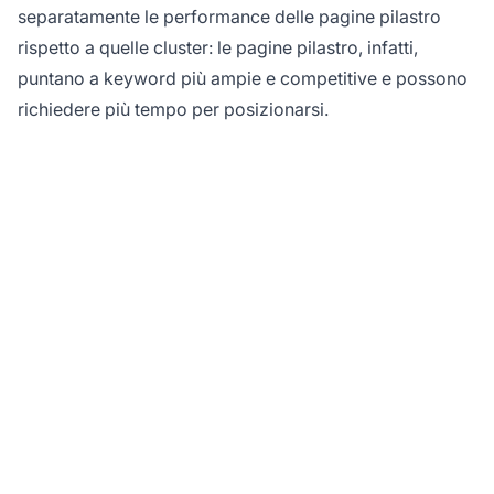
separatamente le performance delle pagine pilastro
rispetto a quelle cluster: le pagine pilastro, infatti,
puntano a keyword più ampie e competitive e possono
richiedere più tempo per posizionarsi.
Pronto a organizzare i
tuoi contenuti affiliati
per il massimo impatto
SEO?