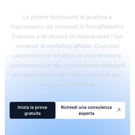
Le potenti funzionalità di gestione e
tracciamento dei contenuti di PostAffiliatePro
ti aiutano a strutturare strategicamente i tuoi
contenuti di marketing affiliato. Costruisci
autorevolezza tematica più velocemente e
posizionati più in alto con strumenti intelligenti
di organizzazione dei contenuti pensati per i
network di affiliazione.
Inizia la prova
Richiedi una consulenza
gratuita
esperta