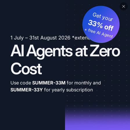
Get your
33% off
+ free AI Agent
1 July – 31st August 2026 *extended
AI Agents at Zero
Cost
Use code
SUMMER-33M
for monthly and
SUMMER-33Y
for yearly subscription