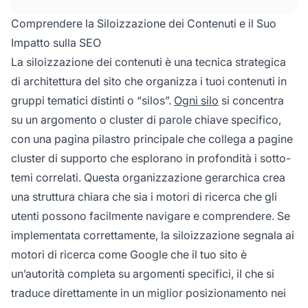
aumenta la rilevanza delle parole chiave e offre
Comprendere la Siloizzazione dei Contenuti e il Suo
un’esperienza utente migliore—tutti fattori
Impatto sulla SEO
critici che i motori di ricerca utilizzano per
La siloizzazione dei contenuti è una tecnica strategica
determinare il posizionamento.
di architettura del sito che organizza i tuoi contenuti in
gruppi tematici distinti o “silos”.
Ogni silo
si concentra
su un argomento o cluster di parole chiave specifico,
con una pagina pilastro principale che collega a pagine
cluster di supporto che esplorano in profondità i sotto-
temi correlati. Questa organizzazione gerarchica crea
una struttura chiara che sia i motori di ricerca che gli
utenti possono facilmente navigare e comprendere. Se
implementata correttamente, la siloizzazione segnala ai
motori di ricerca come Google che il tuo sito è
un’autorità completa su argomenti specifici, il che si
traduce direttamente in un miglior posizionamento nei