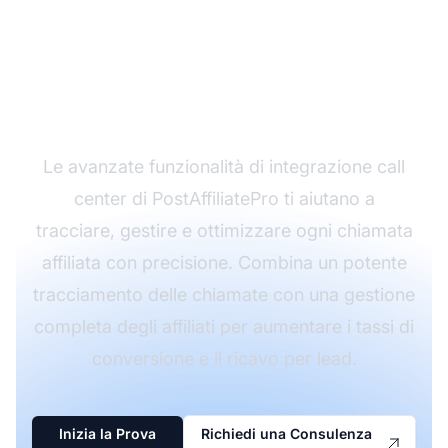
Marketing di
Affiliazione con
PostAffiliatePro
Le avanzate funzionalità di integrazione call
center di PostAffiliatePro ti aiutano a
tracciare, gestire e ottimizzare ogni chiamata
affiliata con precisione. Combina un potente
tracciamento delle chiamate con una gestione
completa degli affiliati per aumentare i tassi di
conversione e il ricavo per lead.
Inizia la Prova
Richiedi una Consulenza