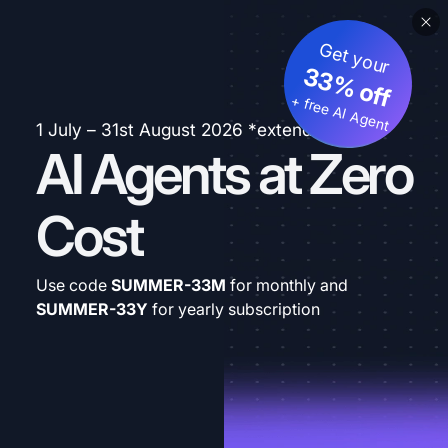
Get your
33% off
+ free AI Agent
1 July – 31st August 2026 *extended
AI Agents at Zero
Cost
Use code
SUMMER-33M
for monthly and
SUMMER-33Y
for yearly subscription