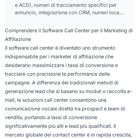
e ACD), numeri di tracciamento specifici per
annuncio, integrazione con CRM, numeri locali,
analisi delle vendite e monitoraggio in tempo
reale. Queste funzioni consentono
Comprendere il Software Call Center per il Marketing di
un'attribuzione precisa dei lead, un miglior
Affiliazione
tracciamento delle conversioni e
Il software call center è diventato uno strumento
un'ottimizzazione delle performance delle
indispensabile per i marketer di affiliazione che
campagne affiliate.
desiderano massimizzare i tassi di conversione e
tracciare con precisione le performance delle
campagne. A differenza dei tradizionali metodi di
generazione lead che si basano su moduli o raccolta e-
mail, le soluzioni call center consentono una
comunicazione vocale diretta tra prospect e team di
vendita, portando a tassi di conversione
significativamente più alti e lead più qualificati. Il
mercato globale dei contact center è in rapida crescita,