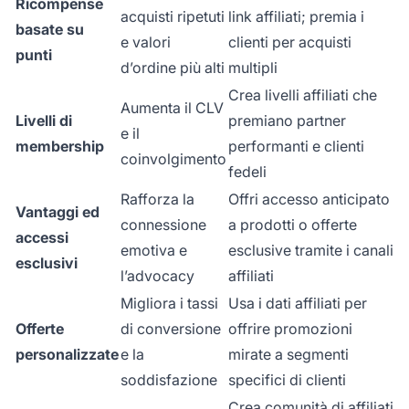
Ricompense
acquisti ripetuti
link affiliati; premia i
basate su
e valori
clienti per acquisti
punti
d’ordine più alti
multipli
Crea livelli affiliati che
Aumenta il CLV
Livelli di
premiano partner
e il
membership
performanti e clienti
coinvolgimento
fedeli
Rafforza la
Offri accesso anticipato
Vantaggi ed
connessione
a prodotti o offerte
accessi
emotiva e
esclusive tramite i canali
esclusivi
l’advocacy
affiliati
Migliora i tassi
Usa i dati affiliati per
Offerte
di conversione
offrire promozioni
personalizzate
e la
mirate a segmenti
soddisfazione
specifici di clienti
Crea comunità di affiliati