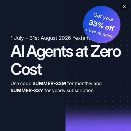
Get your
33% off
+ free AI Agent
1 July – 31st August 2026 *extended
AI Agents at Zero
Cost
Use code
SUMMER-33M
for monthly and
SUMMER-33Y
for yearly subscription