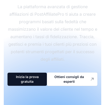
La piattaforma avanzata di gestione
affiliazioni di PostAffiliatePro ti aiuta a creare
programmi basati sulla fedeltà che
massimizzano il valore del cliente nel tempo e
aumentano i tassi di fidelizzazione. Traccia,
gestisci e premia i tuoi clienti più preziosi con
potenti strumenti progettati per il successo
degli affiliati.
Inizia la prova
Ottieni consigli da
gratuita
esperti