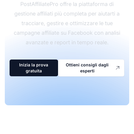
PostAffiliatePro offre la piattaforma di
gestione affiliati più completa per aiutarti a
tracciare, gestire e ottimizzare le tue
campagne affiliate su Facebook con analisi
avanzate e report in tempo reale.
Inizia la prova
Ottieni consigli dagli
gratuita
esperti