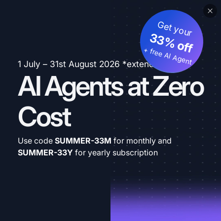
Get your
33% off
+ free AI Agent
1 July – 31st August 2026 *extended
AI Agents at Zero
Cost
Use code
SUMMER-33M
for monthly and
SUMMER-33Y
for yearly subscription