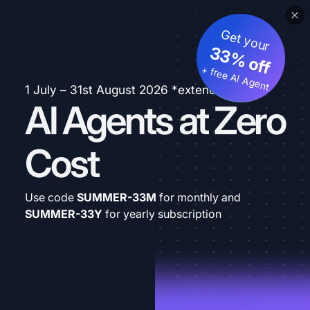
Get your
33% off
+ free AI Agent
1 July – 31st August 2026 *extended
AI Agents at Zero
Cost
Use code
SUMMER-33M
for monthly and
SUMMER-33Y
for yearly subscription