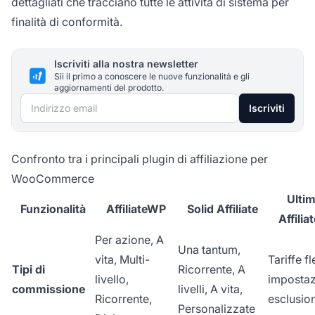
dettagliati che tracciano tutte le attività di sistema per
finalità di conformità.
Iscriviti alla nostra newsletter
Sii il primo a conoscere le nuove funzionalità e gli
aggiornamenti del prodotto.
Indirizzo email
Iscriviti
Confronto tra i principali plugin di affiliazione per
WooCommerce
Ulti
Funzionalità
AffiliateWP
Solid Affiliate
Affilia
Per azione, A
Una tantum,
vita, Multi-
Tariffe fl
Tipi di
Ricorrente, A
livello,
impostaz
commissione
livelli, A vita,
Ricorrente,
esclusio
Personalizzate