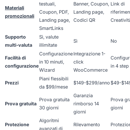
testuali,
Banner, Coupon,
Link di
Materiali
Coupon, PDF,
Landing page,
riferimen
promozionali
Landing page,
Codici QR
Creativit
SmartLinks
Supporto
Sì, valute
Sì
No
multi-valuta
illimitate
Configurazione
Integrazione 1-
Facilità di
Configur
in 10 minuti,
click
configurazione
in 4 step
Wizard
WooCommerce
Piani flessibili
Prezzi
$149-$299/anno
$49-$14
da $99/mese
Garanzia
Prova gratuita
Prova gra
Prova gratuita
rimborso 14
30 giorni
giorni
giorni
Algoritmi
Protezione
Rilevamento
Protezio
avanzati di