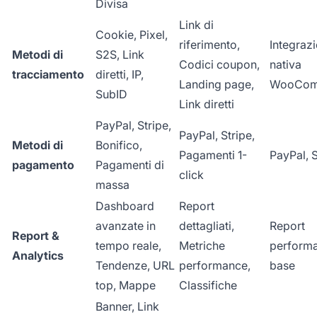
Divisa
Link di
Cookie, Pixel,
riferimento,
Integraz
Metodi di
S2S, Link
Codici coupon,
nativa
tracciamento
diretti, IP,
Landing page,
WooCom
SubID
Link diretti
PayPal, Stripe,
PayPal, Stripe,
Metodi di
Bonifico,
Pagamenti 1-
PayPal, S
pagamento
Pagamenti di
click
massa
Dashboard
Report
avanzate in
dettagliati,
Report
Report &
tempo reale,
Metriche
performa
Analytics
Tendenze, URL
performance,
base
top, Mappe
Classifiche
Banner, Link