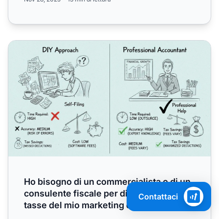
Ho bisogno di un commercialista o di un consulente fiscale 
Ho bisogno di un commercialista o di un
consulente fiscale per dichiarare le
Contattaci
tasse del mio marketing di affiliazione?