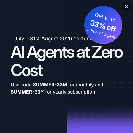
Get your
33% off
+ free AI Agent
1 July – 31st August 2026 *extended
AI Agents at Zero
Cost
Use code
SUMMER-33M
for monthly and
SUMMER-33Y
for yearly subscription