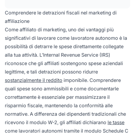
spese per formazione. Monitorando e
dichiarando strategicamente queste detrazioni,
Comprendere le detrazioni fiscali nel marketing di
puoi ridurre significativamente il reddito
affiliazione
imponibile e risparmiare migliaia di euro ogni
Come affiliato di marketing, uno dei vantaggi più
anno.
significativi di lavorare come lavoratore autonomo è la
possibilità di detrarre le spese direttamente collegate
alla tua attività. L’Internal Revenue Service (IRS)
riconosce che gli affiliati sostengono spese aziendali
legittime, e tali detrazioni possono ridurre
sostanzialmente il reddito
imponibile. Comprendere
quali spese sono ammissibili e come documentarle
correttamente è essenziale per massimizzare il
risparmio fiscale, mantenendo la conformità alle
normative. A differenza dei dipendenti tradizionali che
ricevono il modulo W-2, gli affiliati dichiarano
le tasse
come lavoratori autonomi tramite il modulo Schedule C