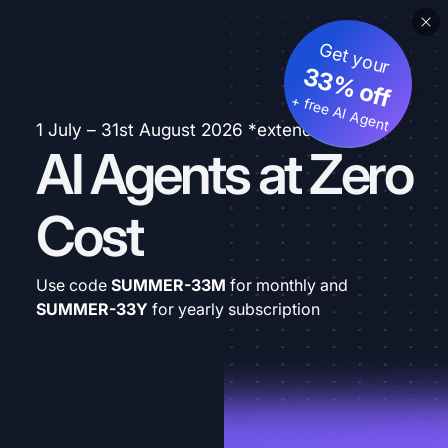
Get your
33% off
+ free AI Agent
1 July – 31st August 2026 *extended
AI Agents at Zero
Cost
Use code
SUMMER-33M
for monthly and
SUMMER-33Y
for yearly subscription