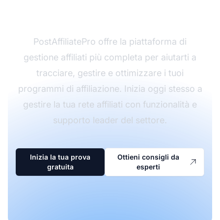
Marketing?
PostAffiliatePro offre la piattaforma di
gestione affiliati più completa per aiutarti a
tracciare, gestire e ottimizzare i tuoi
programmi di affiliazione. Inizia oggi stesso a
gestire la tua rete affiliati con funzionalità e
supporto leader del settore.
Inizia la tua prova
Ottieni consigli da
gratuita
esperti