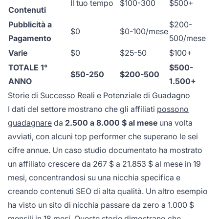
Il tuo tempo
$100-300
$500+
Contenuti
Pubblicità a
$200-
$0
$0-100/mese
Pagamento
500/mese
Varie
$0
$25-50
$100+
TOTALE 1°
$500-
$50-250
$200-500
ANNO
1.500+
Storie di Successo Reali e Potenziale di Guadagno
I dati del settore mostrano che gli affiliati
possono
guadagnare
da
2.500 a 8.000 $ al mese
una volta
avviati, con alcuni top performer che superano le sei
cifre annue. Un caso studio documentato ha mostrato
un affiliato crescere da 267 $ a 21.853 $ al mese in 19
mesi, concentrandosi su una nicchia specifica e
creando contenuti SEO di alta qualità. Un altro esempio
ha visto un sito di nicchia passare da zero a 1.000 $
mensili in 18 mesi. Queste storie dimostrano che