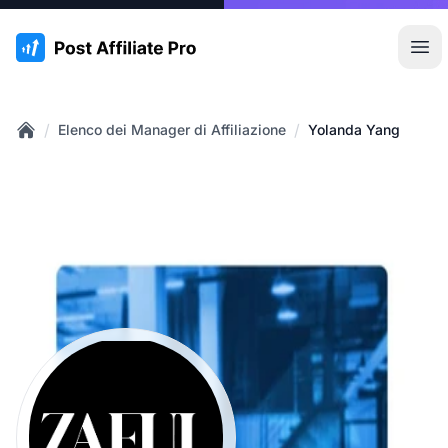
:site.title
Apr
/
/
Elenco dei Manager di Affiliazione
Yolanda Yang
Home