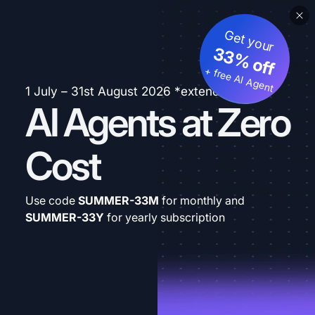
Get your
33% off
+ free AI Agent
1 July – 31st August 2026 *extended
AI Agents at Zero
Cost
Use code
SUMMER-33M
for monthly and
SUMMER-33Y
for yearly subscription