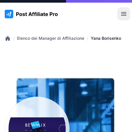
:site.title
Apr
/
/
Elenco dei Manager di Affiliazione
Yana Borisenko
Home