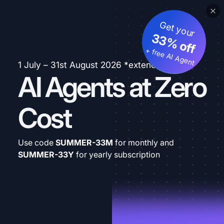
Get your
33% off
+ free AI Agent
1 July – 31st August 2026 *extended
AI Agents at Zero
Cost
Use code
SUMMER-33M
for monthly and
SUMMER-33Y
for yearly subscription