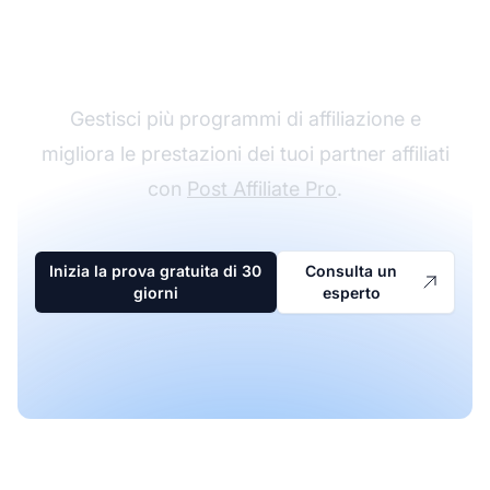
Il leader nel software di
affiliazione
Gestisci più programmi di affiliazione e
migliora le prestazioni dei tuoi partner affiliati
con
Post Affiliate Pro
.
Inizia la prova gratuita di 30
Consulta un
giorni
esperto