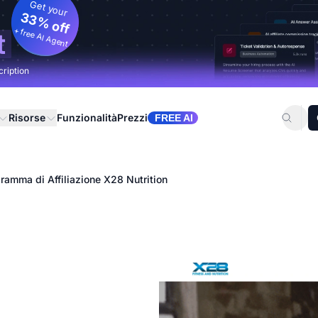
Get your
33% off
+ free AI Agent
t
cription
Risorse
Funzionalità
Prezzi
FREE AI
ramma di Affiliazione X28 Nutrition