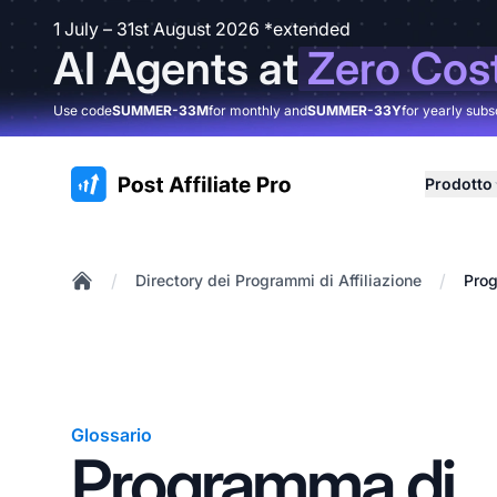
1 July – 31st August 2026 *extended
AI Agents at
Zero Cos
Use code
SUMMER-33M
for monthly and
SUMMER-33Y
for yearly subs
:site.title
Prodotto
/
/
Directory dei Programmi di Affiliazione
Prog
Home
Glossario
Programma di