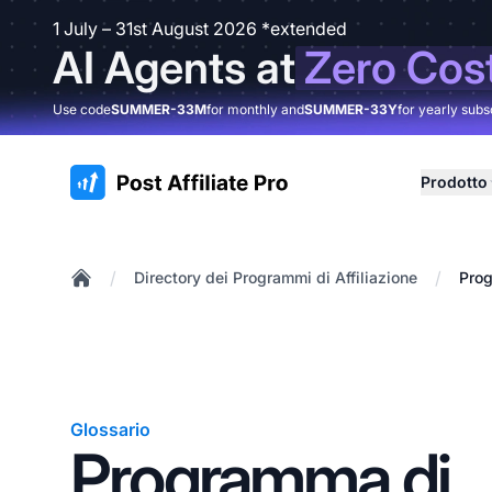
1 July – 31st August 2026 *extended
AI Agents at
Zero Cos
Use code
SUMMER-33M
for monthly and
SUMMER-33Y
for yearly subs
:site.title
Prodotto
/
/
Directory dei Programmi di Affiliazione
Prog
Home
Glossario
Programma di