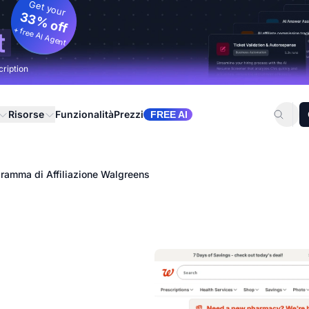
Get your
33% off
+ free AI Agent
t
cription
Risorse
Funzionalità
Prezzi
FREE AI
ramma di Affiliazione Walgreens