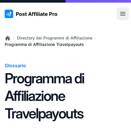
:site.title
Apr
/
/
Directory dei Programmi di Affiliazione
Home
Programma di Affiliazione Travelpayouts
Glossario
Programma di
Affiliazione
Travelpayouts