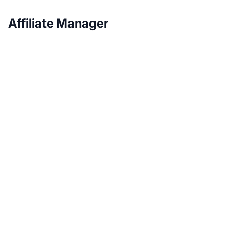
Affiliate Manager
Fai crescere il tuo
programma di