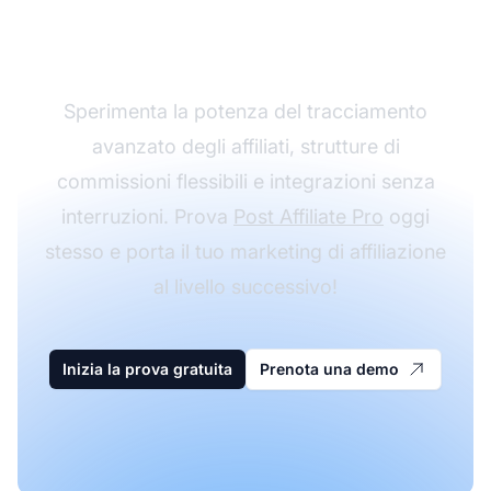
affiliazione con Post
Affiliate Pro
Sperimenta la potenza del tracciamento
avanzato degli affiliati, strutture di
commissioni flessibili e integrazioni senza
interruzioni. Prova
Post Affiliate Pro
oggi
stesso e porta il tuo marketing di affiliazione
al livello successivo!
Inizia la prova gratuita
Prenota una demo