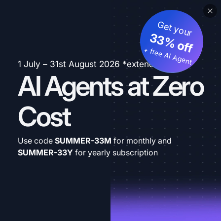
Get your
33% off
+ free AI Agent
1 July – 31st August 2026 *extended
AI Agents at Zero
Cost
Use code
SUMMER-33M
for monthly and
SUMMER-33Y
for yearly subscription