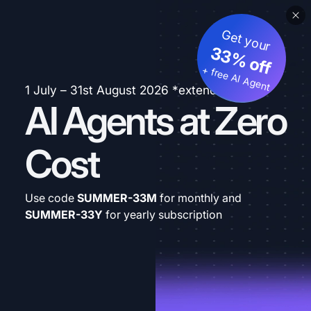
Get your
33% off
+ free AI Agent
1 July – 31st August 2026 *extended
AI Agents at Zero
Cost
Use code
SUMMER-33M
for monthly and
SUMMER-33Y
for yearly subscription