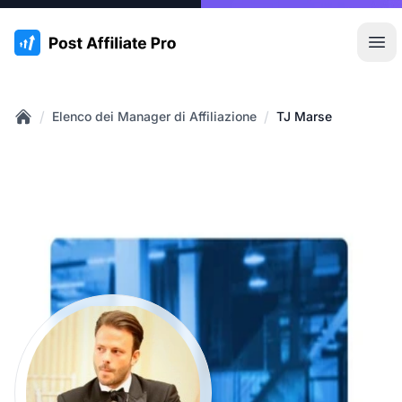
:site.title
Apr
/
/
Elenco dei Manager di Affiliazione
TJ Marse
Home