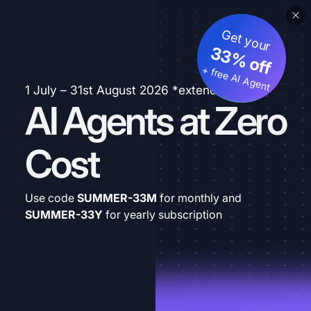
Get your
33% off
+ free AI Agent
1 July – 31st August 2026 *extended
AI Agents at Zero
Cost
Use code
SUMMER-33M
for monthly and
SUMMER-33Y
for yearly subscription