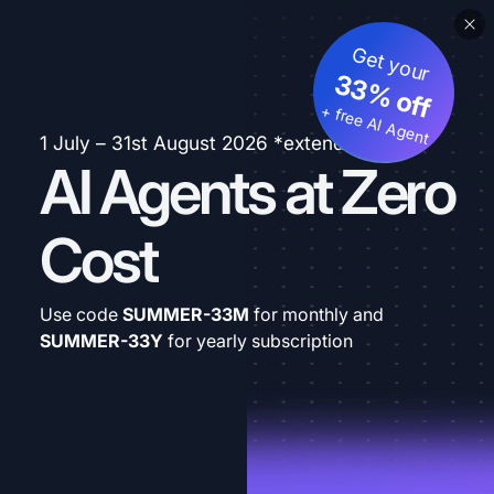
Get your
33% off
+ free AI Agent
1 July – 31st August 2026 *extended
AI Agents at Zero
Cost
Use code
SUMMER-33M
for monthly and
SUMMER-33Y
for yearly subscription