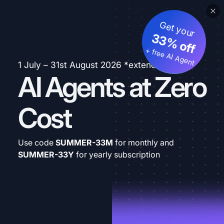
Get your
33% off
+ free AI Agent
1 July – 31st August 2026 *extended
AI Agents at Zero
Cost
Use code
SUMMER-33M
for monthly and
SUMMER-33Y
for yearly subscription