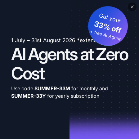
Get your
33% off
+ free AI Agent
1 July – 31st August 2026 *extended
AI Agents at Zero
Cost
Use code
SUMMER-33M
for monthly and
SUMMER-33Y
for yearly subscription