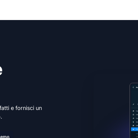
e
atti e fornisci un
.
demo