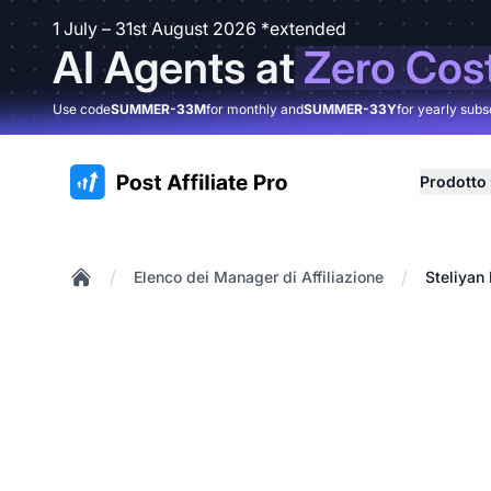
1 July – 31st August 2026 *extended
AI Agents at
Zero Cos
Use code
SUMMER-33M
for monthly and
SUMMER-33Y
for yearly subs
:site.title
Prodotto
/
/
Elenco dei Manager di Affiliazione
Steliyan
Home