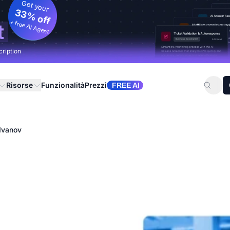
Get your
33% off
+ free AI Agent
t
cription
Risorse
Funzionalità
Prezzi
FREE AI
 Ivanov