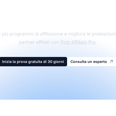
l leader nel software 
affiliazione
 più programmi di affiliazione e migliora le prestazioni
partner affiliati con
Post Affiliate Pro
.
Inizia la prova gratuita di 30 giorni
Consulta un esperto