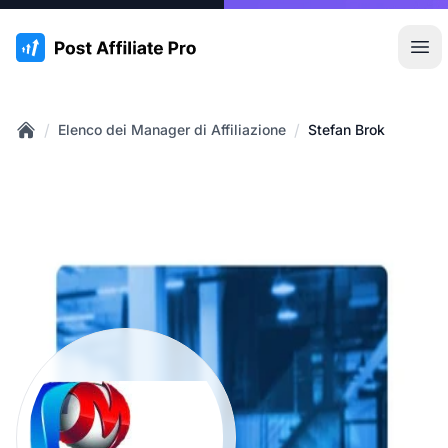
:site.title
Apr
/
/
Elenco dei Manager di Affiliazione
Stefan Brok
Home