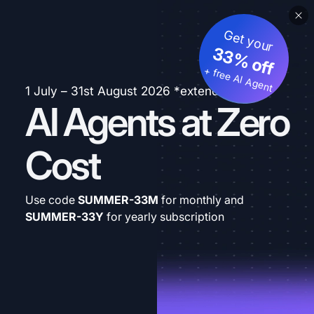
Get your
33% off
+ free AI Agent
1 July – 31st August 2026 *extended
AI Agents at Zero
Cost
Use code
SUMMER-33M
for monthly and
SUMMER-33Y
for yearly subscription