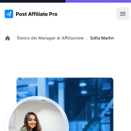
:site.title
Apr
/
/
Elenco dei Manager di Affiliazione
Sofia Martin
Home