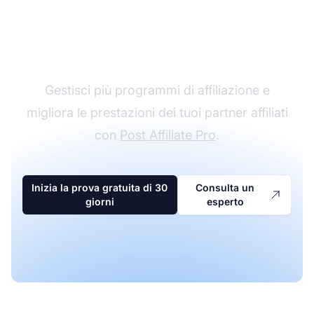
Il leader nel software di
affiliazione
Gestisci più programmi di affiliazione e
migliora le prestazioni dei tuoi partner affiliati
con
Post Affiliate Pro
.
Inizia la prova gratuita di 30
Consulta un
giorni
esperto