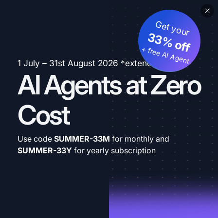
Get your
33% off
+ free AI Agent
1 July – 31st August 2026 *extended
AI Agents at Zero
Cost
Use code
SUMMER-33M
for monthly and
SUMMER-33Y
for yearly subscription