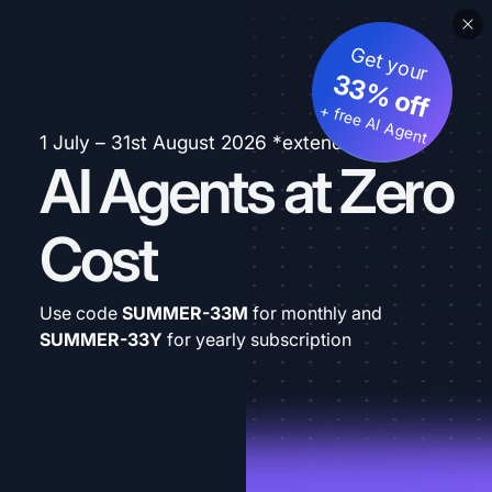
Get your
33% off
+ free AI Agent
1 July – 31st August 2026 *extended
AI Agents at Zero
Cost
Use code
SUMMER-33M
for monthly and
SUMMER-33Y
for yearly subscription