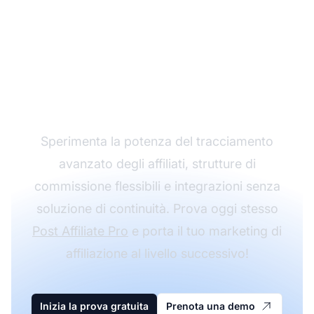
Fai crescere il tuo
programma di
affiliazione con Post
Affiliate Pro
Sperimenta la potenza del tracciamento
avanzato degli affiliati, strutture di
commissione flessibili e integrazioni senza
soluzione di continuità. Prova oggi stesso
Post Affiliate Pro
e porta il tuo marketing di
affiliazione al livello successivo!
Inizia la prova gratuita
Prenota una demo