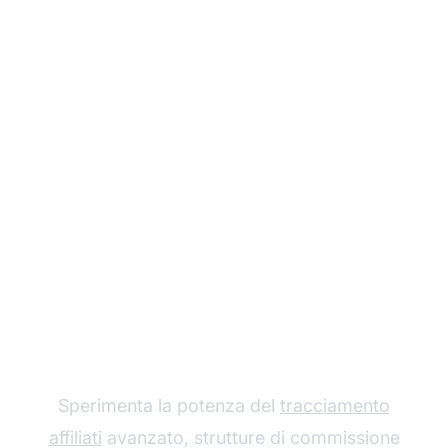
Fai crescere il tuo
Programma di
Affiliazione con Post
Affiliate Pro
Sperimenta la potenza del
tracciamento
affiliati
avanzato, strutture di commissione