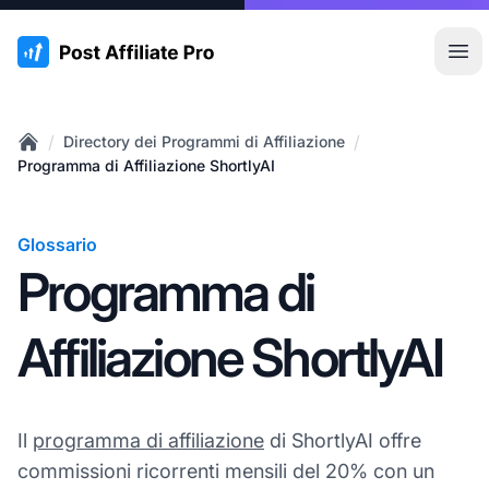
:site.title
Apr
/
/
Directory dei Programmi di Affiliazione
Home
Programma di Affiliazione ShortlyAI
Glossario
Programma di
Affiliazione ShortlyAI
Il
programma di affiliazione
di ShortlyAI offre
commissioni ricorrenti mensili del 20% con un