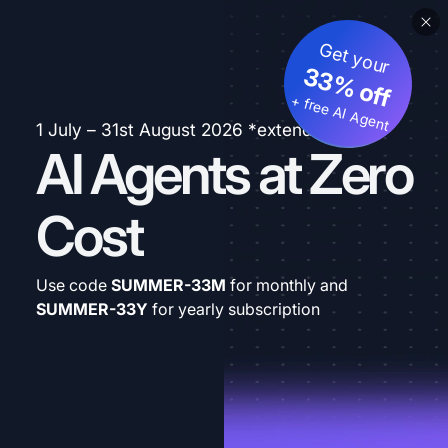
Get your
33% off
+ free AI Agent
1 July – 31st August 2026 *extended
AI Agents at Zero
Cost
Use code
SUMMER-33M
for monthly and
SUMMER-33Y
for yearly subscription