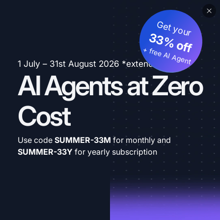
Get your
33% off
+ free AI Agent
1 July – 31st August 2026 *extended
AI Agents at Zero
Cost
Use code
SUMMER-33M
for monthly and
SUMMER-33Y
for yearly subscription