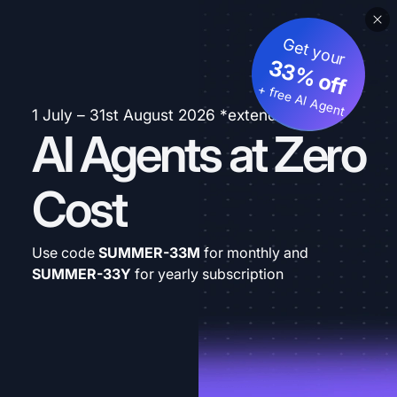
Get your
33% off
+ free AI Agent
1 July – 31st August 2026 *extended
AI Agents at Zero
Cost
Use code
SUMMER-33M
for monthly and
SUMMER-33Y
for yearly subscription