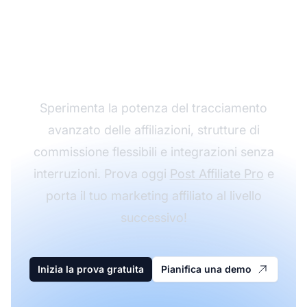
programma di
affiliazione con Post
Affiliate Pro
Sperimenta la potenza del tracciamento
avanzato delle affiliazioni, strutture di
commissione flessibili e integrazioni senza
interruzioni. Prova oggi
Post Affiliate Pro
e
porta il tuo marketing affiliato al livello
successivo!
Inizia la prova gratuita
Pianifica una demo