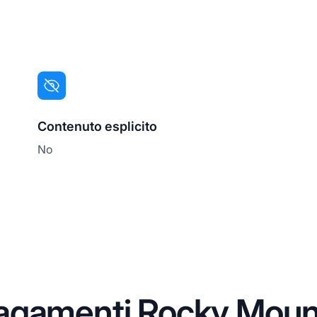
Contenuto esplicito
No
agamenti Rocky Moun