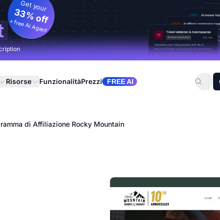
Get your
33% off
+ free AI Agent
t
cription
Risorse
Funzionalità
Prezzi
FREE AI
ramma di Affiliazione Rocky Mountain