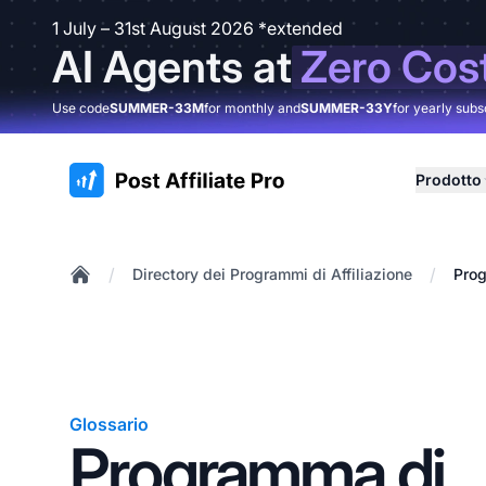
1 July – 31st August 2026 *extended
AI Agents at
Zero Cos
Use code
SUMMER-33M
for monthly and
SUMMER-33Y
for yearly subs
:site.title
Prodotto
/
/
Directory dei Programmi di Affiliazione
Prog
Home
Glossario
Programma di