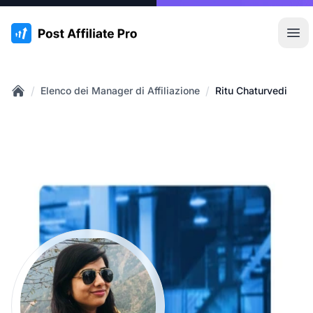
:site.title
Apr
/
/
Elenco dei Manager di Affiliazione
Ritu Chaturvedi
Home