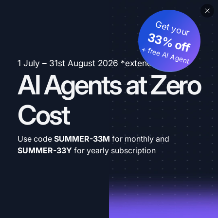
Get your
33% off
+ free AI Agent
1 July – 31st August 2026 *extended
AI Agents at Zero
Cost
Use code
SUMMER-33M
for monthly and
SUMMER-33Y
for yearly subscription