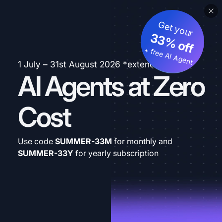
Get your
33% off
+ free AI Agent
1 July – 31st August 2026 *extended
AI Agents at Zero
Cost
Use code
SUMMER-33M
for monthly and
SUMMER-33Y
for yearly subscription