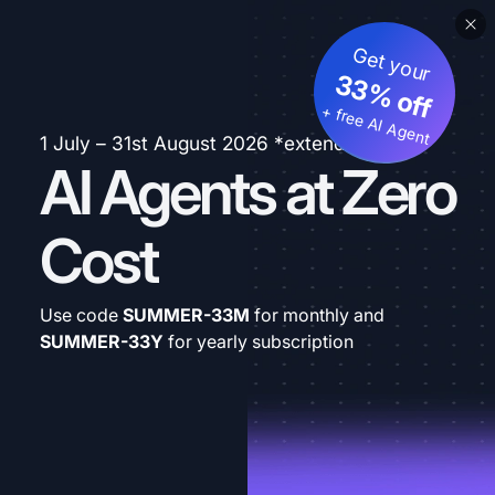
Get your
33% off
+ free AI Agent
1 July – 31st August 2026 *extended
AI Agents at Zero
Cost
Use code
SUMMER-33M
for monthly and
SUMMER-33Y
for yearly subscription