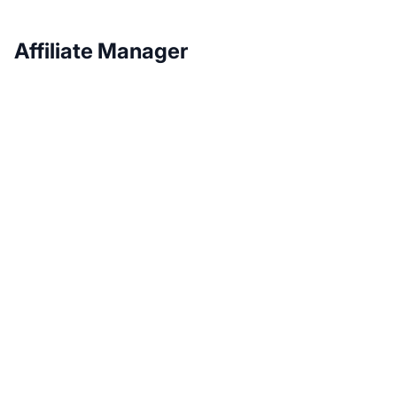
Affiliate Manager
Fai crescere il tuo
programma di