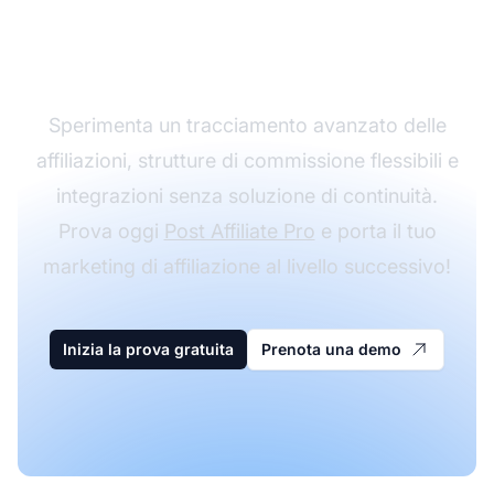
affiliazione con Post
Affiliate Pro
Sperimenta un tracciamento avanzato delle
affiliazioni, strutture di commissione flessibili e
integrazioni senza soluzione di continuità.
Prova oggi
Post Affiliate Pro
e porta il tuo
marketing di affiliazione al livello successivo!
Inizia la prova gratuita
Prenota una demo