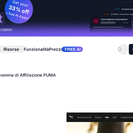
Get your
33% off
+ free AI Agent
t
cription
Risorse
Funzionalità
Prezzi
FREE AI
ramma di Affiliazione PUMA