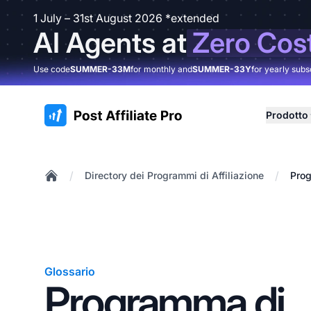
1 July – 31st August 2026 *extended
AI Agents at
Zero Cos
Use code
SUMMER-33M
for monthly and
SUMMER-33Y
for yearly subs
:site.title
Prodotto
/
/
Directory dei Programmi di Affiliazione
Prog
Home
Glossario
Programma di