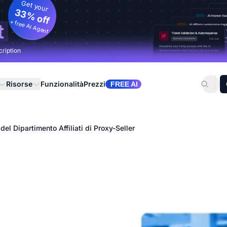
Get your
33% off
+ free AI Agent
t
cription
Risorse
Funzionalità
Prezzi
FREE AI
del Dipartimento Affiliati di Proxy-Seller