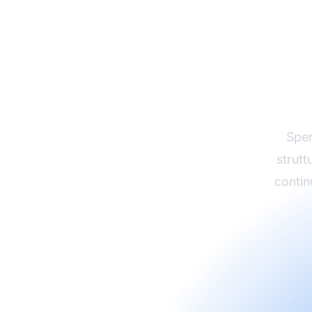
Fai 
di af
Sper
strutt
continu