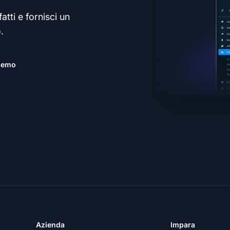
atti e fornisci un
.
demo
Azienda
Impara