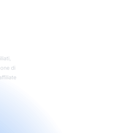
ramma
iliate
iati,
ione di
ffiliate