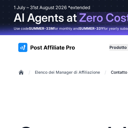
1 July – 31st August 2026 *extended
AI Agents at
Zero Cos
Use code
SUMMER-33M
for monthly and
SUMMER-33Y
for yearly subs
:site.title
Prodotto
/
/
Elenco dei Manager di Affiliazione
Contatto 
Home