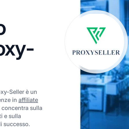
o
roxy-
oxy-Seller è un
enze in
affiliate
i concentra sulla
i e sulla
i successo.