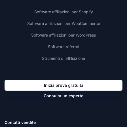
Software affiliazioni per Shopify
Software affiliazioni per WooCommerce
Software affiliazioni per WordPress
Software referral
Strumenti di affiliazione
Inizia prova gratuita
Consulta un esperto
Contatti vendite