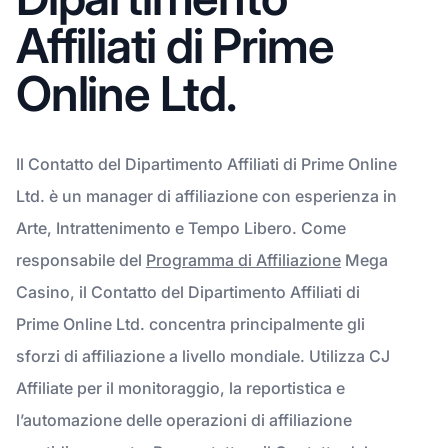
Affiliati di Prime
Online Ltd.
Il Contatto del Dipartimento Affiliati di Prime Online
Ltd. è un manager di affiliazione con esperienza in
Arte, Intrattenimento e Tempo Libero. Come
responsabile del
Programma di Affiliazione
Mega
Casino, il Contatto del Dipartimento Affiliati di
Prime Online Ltd. concentra principalmente gli
sforzi di affiliazione a livello mondiale. Utilizza CJ
Affiliate per il monitoraggio, la reportistica e
l’automazione delle operazioni di affiliazione