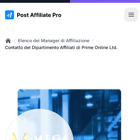
:site.title
Apr
/
/
Elenco dei Manager di Affiliazione
Home
Contatto del Dipartimento Affiliati di Prime Online Ltd.