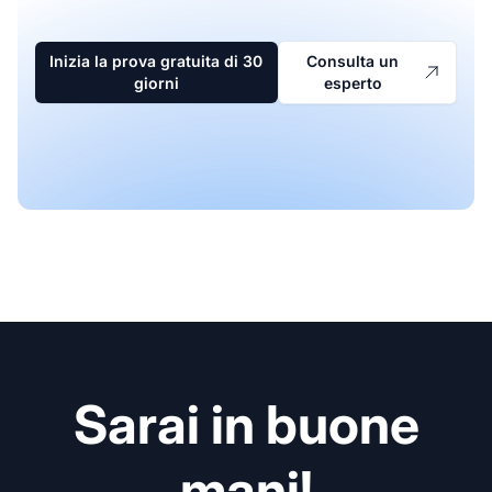
Inizia la prova gratuita di 30
Consulta un
giorni
esperto
Sarai in buone
mani!