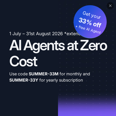
Get your
33% off
+ free AI Agent
1 July – 31st August 2026 *extended
AI Agents at Zero
Cost
Use code
SUMMER-33M
for monthly and
SUMMER-33Y
for yearly subscription