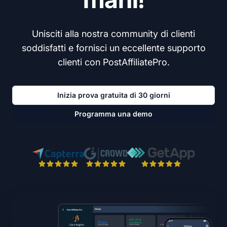
Unisciti alla nostra community di clienti
soddisfatti e fornisci un eccellente supporto
clienti con PostAffiliatePro.
Inizia prova gratuita di 30 giorni
Programma una demo