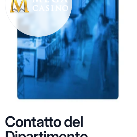
Contatto del
Dipartimento