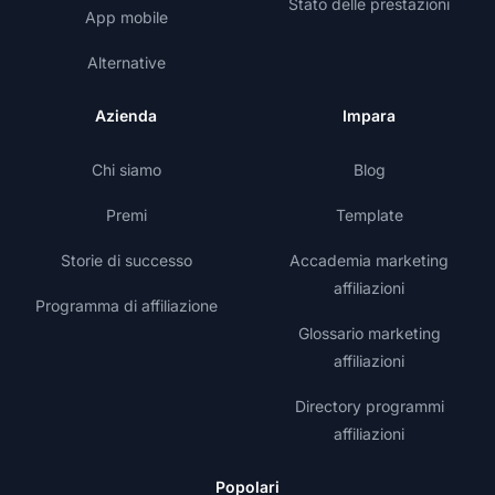
Stato delle prestazioni
App mobile
Alternative
Azienda
Impara
Chi siamo
Blog
Premi
Template
Storie di successo
Accademia marketing
affiliazioni
Programma di affiliazione
Glossario marketing
affiliazioni
Directory programmi
affiliazioni
Popolari