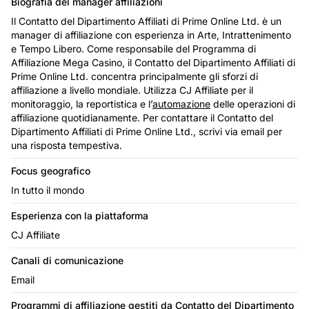
Biografia del manager affiliazioni
Il Contatto del Dipartimento Affiliati di Prime Online Ltd. è un
manager di affiliazione con esperienza in Arte, Intrattenimento
e Tempo Libero. Come responsabile del Programma di
Affiliazione Mega Casino, il Contatto del Dipartimento Affiliati di
Prime Online Ltd. concentra principalmente gli sforzi di
affiliazione a livello mondiale. Utilizza CJ Affiliate per il
monitoraggio, la reportistica e l’
automazione
delle operazioni di
affiliazione quotidianamente. Per contattare il Contatto del
Dipartimento Affiliati di Prime Online Ltd., scrivi via email per
una risposta tempestiva.
Focus geografico
In tutto il mondo
Esperienza con la piattaforma
CJ Affiliate
Canali di comunicazione
Email
Programmi di affiliazione gestiti da Contatto del Dipartimento