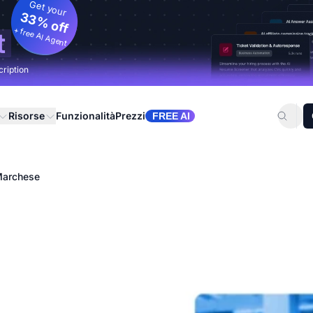
Get your
33% off
+ free AI Agent
t
cription
Risorse
Funzionalità
Prezzi
FREE AI
Marchese