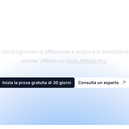
l leader nel software 
affiliazione
 più programmi di affiliazione e migliora le prestazioni
partner affiliati con
Post Affiliate Pro
.
Inizia la prova gratuita di 30 giorni
Consulta un esperto