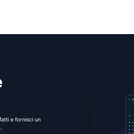
e
atti e fornisci un
.