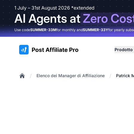
1 July – 31st August 2026 *extended
AI Agents at
Zero Cos
Use code
SUMMER-33M
for monthly and
SUMMER-33Y
for yearly subs
:site.title
Prodotto
/
/
Elenco dei Manager di Affiliazione
Patrick 
Home